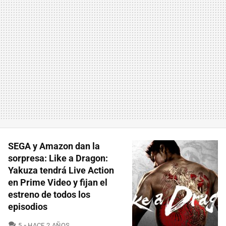
SEGA y Amazon dan la
sorpresa: Like a Dragon:
Yakuza tendrá Live Action
en Prime Video y fijan el
estreno de todos los
episodios
COMENTARIOS
5
HACE 2 AÑOS