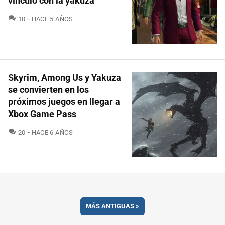
vínculo con la yakuza
COMENTARIOS
10
HACE 5 AÑOS
Skyrim, Among Us y Yakuza
se convierten en los
próximos juegos en llegar a
Xbox Game Pass
COMENTARIOS
20
HACE 6 AÑOS
MÁS ANTIGUAS
»