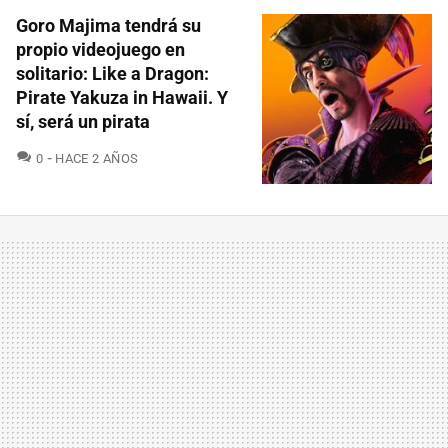
Goro Majima tendrá su
propio videojuego en
solitario: Like a Dragon:
Pirate Yakuza in Hawaii. Y
sí, será un pirata
COMENTARIOS
0
HACE 2 AÑOS