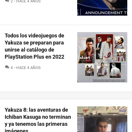
2
HACE 4 AÑOS
Todos los videojuegos de
Yakuza se preparan para
unirse al catálogo de
PlayStation Plus en 2022
COMENTARIOS
4
HACE 4 AÑOS
Yakuza 8: las aventuras de
Ichiban Kasuga no terminan
y ya tenemos las primeras
imágenes