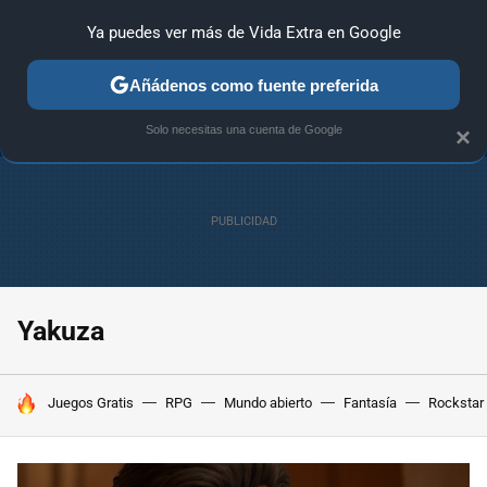
Ya puedes ver más de Vida Extra en Google
ANÁLISIS
GUÍAS Y TRUCOS
PC
SONY
NINTENDO
Añádenos como fuente preferida
Solo necesitas una cuenta de Google
×
Yakuza
HOY SE HABLA DE
Juegos Gratis
RPG
Mundo abierto
Fantasía
Rockstar