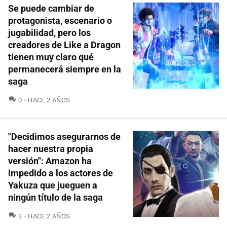
Se puede cambiar de
protagonista, escenario o
jugabilidad, pero los
creadores de Like a Dragon
tienen muy claro qué
permanecerá siempre en la
saga
COMENTARIOS
0
HACE 2 AÑOS
"Decidimos asegurarnos de
hacer nuestra propia
versión": Amazon ha
impedido a los actores de
Yakuza que jueguen a
ningún título de la saga
COMENTARIOS
3
HACE 2 AÑOS