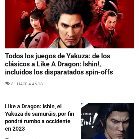
Todos los juegos de Yakuza: de los
clásicos a Like A Dragon: Ishin!,
incluidos los disparatados spin-offs
COMENTARIOS
3
HACE 4 AÑOS
Like a Dragon: Ishin, el
Yakuza de samuráis, por fin
pondrá rumbo a occidente
en 2023
COMENTARIOS