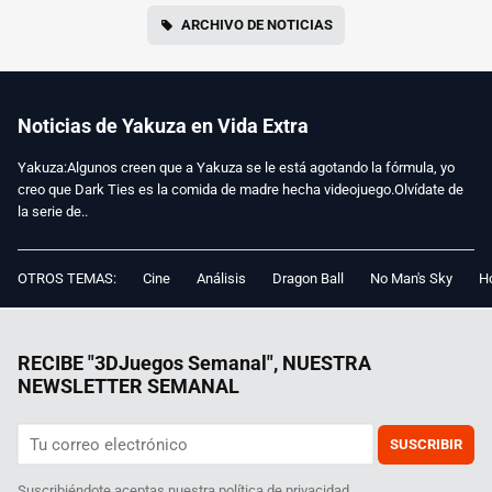
ARCHIVO DE NOTICIAS
Noticias de Yakuza en Vida Extra
Yakuza:Algunos creen que a Yakuza se le está agotando la fórmula, yo
creo que Dark Ties es la comida de madre hecha videojuego.Olvídate de
la serie de..
OTROS TEMAS:
Cine
Análisis
Dragon Ball
No Man's Sky
Ho
RECIBE "3DJuegos Semanal", NUESTRA
NEWSLETTER SEMANAL
SUSCRIBIR
Suscribiéndote aceptas nuestra
política de privacidad