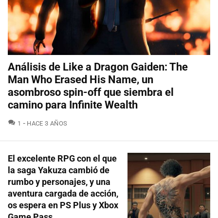
Análisis de Like a Dragon Gaiden: The
Man Who Erased His Name, un
asombroso spin-off que siembra el
camino para Infinite Wealth
COMENTARIOS
1
HACE 3 AÑOS
El excelente RPG con el que
la saga Yakuza cambió de
rumbo y personajes, y una
aventura cargada de acción,
os espera en PS Plus y Xbox
Game Pass