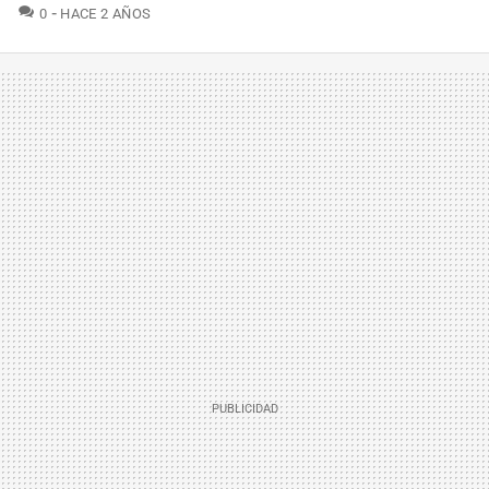
COMENTARIOS
0
HACE 2 AÑOS