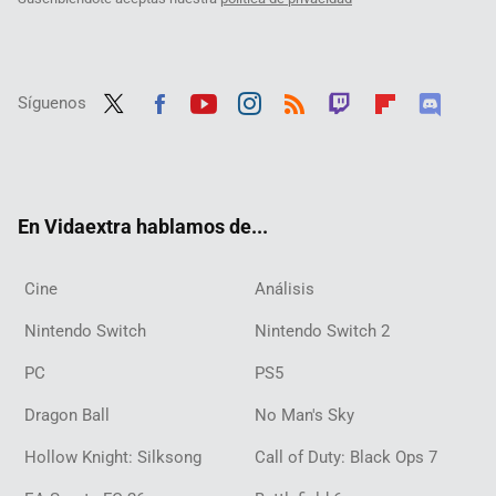
Síguenos
Twit
Fac
Yout
Inst
RSS
Twit
Flip
Disc
ter
ebo
ube
agra
ch
boar
ord
ok
m
d
En Vidaextra hablamos de...
Cine
Análisis
Nintendo Switch
Nintendo Switch 2
PC
PS5
Dragon Ball
No Man's Sky
Hollow Knight: Silksong
Call of Duty: Black Ops 7