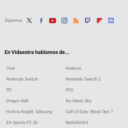
Síguenos
Twit
Fac
Yout
Inst
RSS
Twit
Flip
Disc
ter
ebo
ube
agra
ch
boar
ord
ok
m
d
En Vidaextra hablamos de...
Cine
Análisis
Nintendo Switch
Nintendo Switch 2
PC
PS5
Dragon Ball
No Man's Sky
Hollow Knight: Silksong
Call of Duty: Black Ops 7
EA Sports FC 26
Battlefield 6