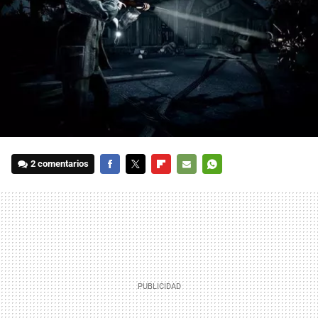
2 comentarios
FACEBOOK
TWITTER
FLIPBOARD
E-
WHATSAPP
MAIL