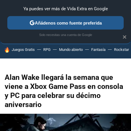
Ya puedes ver más de Vida Extra en Google
ANÁLISIS
GUÍAS Y TRUCOS
PC
SONY
NINTENDO
Añádenos como fuente preferida
Solo necesitas una cuenta de Google
×
HOY SE HABLA DE
Juegos Gratis
RPG
Mundo abierto
Fantasía
Rockstar
Alan Wake llegará la semana que
viene a Xbox Game Pass en consola
y PC para celebrar su décimo
aniversario