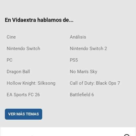
ter
ebo
ube
agra
ch
boar
ord
ok
m
d
En Vidaextra hablamos de...
Cine
Análisis
Nintendo Switch
Nintendo Switch 2
PC
PS5
Dragon Ball
No Man's Sky
Hollow Knight: Silksong
Call of Duty: Black Ops 7
EA Sports FC 26
Battlefield 6
VER MÁS TEMAS