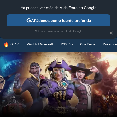
Ya puedes ver más de Vida Extra en Google
ANÁLISIS
GUÍAS Y TRUCOS
PC
SONY
NINTENDO
Añádenos como fuente preferida
Solo necesitas una cuenta de Google
×
HOY SE HABLA DE
GTA 6
World of Warcraft
PS5 Pro
One Piece
Pokémon