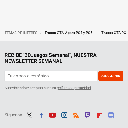
TEMAS DE INTERÉS
Trucos GTA V para PS4 y PS5
Trucos GTA PC
RECIBE "3DJuegos Semanal", NUESTRA
NEWSLETTER SEMANAL
SUSCRIBIR
Suscribiéndote aceptas nuestra
política de privacidad
Síguenos
Twit
Fac
Yout
Inst
RSS
Twit
Flip
Disc