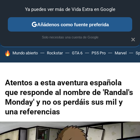
Ya puedes ver más de Vida Extra en Google
ANÁLISIS
GUÍAS Y TRUCOS
PC
SONY
NINTENDO
Añádenos como fuente preferida
Solo necesitas una cuenta de Google
×
HOY SE HABLA DE
Mundo abierto
Rockstar
GTA 6
PS5 Pro
Marvel
Sp
Atentos a esta aventura española
que responde al nombre de 'Randal's
Monday' y no os perdáis sus mil y
una referencias