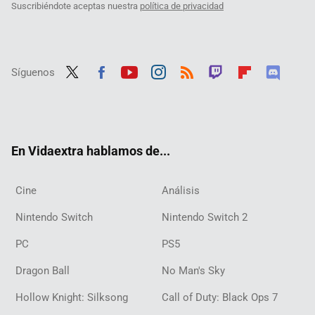
Suscribiéndote aceptas nuestra
política de privacidad
Síguenos
Twit
Fac
Yout
Inst
RSS
Twit
Flip
Disc
ter
ebo
ube
agra
ch
boar
ord
ok
m
d
En Vidaextra hablamos de...
Cine
Análisis
Nintendo Switch
Nintendo Switch 2
PC
PS5
Dragon Ball
No Man's Sky
Hollow Knight: Silksong
Call of Duty: Black Ops 7