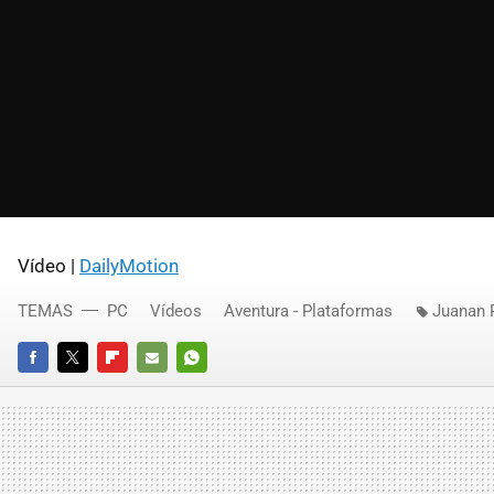
Vídeo |
DailyMotion
TEMAS
PC
Vídeos
Aventura - Plataformas
Juanan 
FACEBOOK
TWITTER
FLIPBOARD
E-
WHATSAPP
MAIL