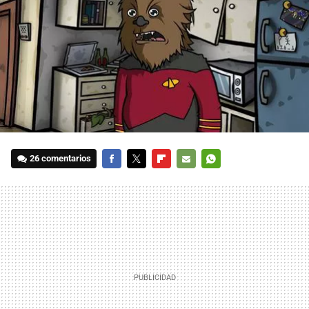
26 comentarios
FACEBOOK
TWITTER
FLIPBOARD
E-
WHATSAPP
MAIL