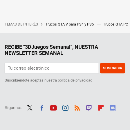
TEMAS DE INTERÉS
Trucos GTA V para PS4 y PS5
Trucos GTA PC
RECIBE "3DJuegos Semanal", NUESTRA
NEWSLETTER SEMANAL
SUSCRIBIR
Suscribiéndote aceptas nuestra
política de privacidad
Síguenos
Twit
Fac
Yout
Inst
RSS
Twit
Flip
Disc
ter
ebo
ube
agra
ch
boar
ord