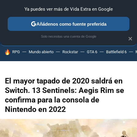
Ya puedes ver más de Vida Extra en Google
ANÁLISIS
GUÍAS Y TRUCOS
PC
SONY
NINTENDO
Añádenos como fuente preferida
Solo necesitas una cuenta de Google
×
HOY SE HABLA DE
RPG
Mundo abierto
Rockstar
GTA 6
Battlefield 6
El mayor tapado de 2020 saldrá en
Switch. 13 Sentinels: Aegis Rim se
confirma para la consola de
Nintendo en 2022