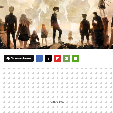
3 comentarios
FACEBOOK
TWITTER
FLIPBOARD
E-
WHATSAPP
MAIL