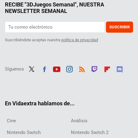
RECIBE "3DJuegos Semanal", NUESTRA
NEWSLETTER SEMANAL
SUSCRIBIR
Suscribiéndote aceptas nuestra
política de privacidad
Síguenos
Twit
Fac
Yout
Inst
RSS
Twit
Flip
Disc
ter
ebo
ube
agra
ch
boar
ord
ok
m
d
En Vidaextra hablamos de...
Cine
Análisis
Nintendo Switch
Nintendo Switch 2