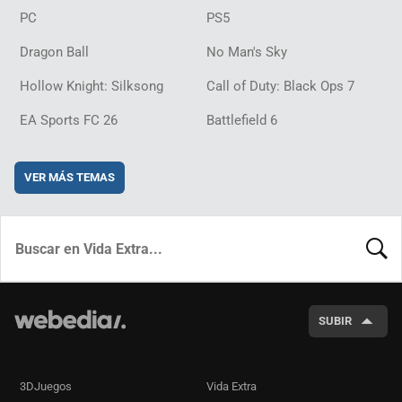
PC
PS5
Dragon Ball
No Man's Sky
Hollow Knight: Silksong
Call of Duty: Black Ops 7
EA Sports FC 26
Battlefield 6
VER MÁS TEMAS
BUSCA
SUBIR
3DJuegos
Vida Extra