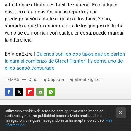
admitir que el listón es fácil de superar. En cualquier
caso, en esta ocasión hay un reparto y una
predisposición a darle el gusto a los fans. Y eso,
sumado a que los enamorados de los juegos de lucha
ya no se conforman con cualquier cosa, puede marcar
la diferencia.
En VidaExtra |
Quiénes son los dos tipos que se parten
la cara al comienzo de Street Fighter II y cómo uno de
ellos acabó censurado
TEMAS
Cine
Capcom
Street Fighter
FACEBOOK
TWITTER
FLIPBOARD
E-
WHATSAPP
MAIL
Utilizamos cookies de terceros para generar estadísticas de
audiencia y mostrar publicidad personalizada analizando tu
navegación. Si sigues navegando estarás aceptando su uso.
Más
información