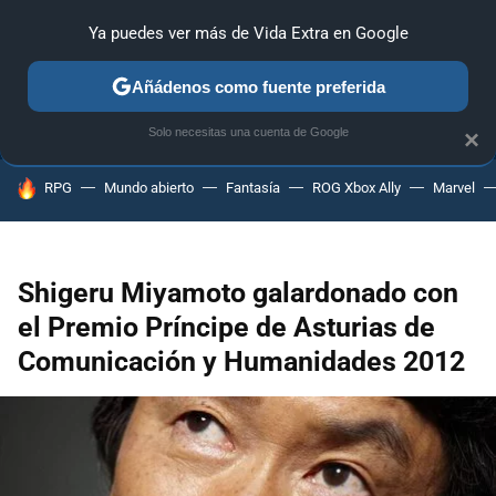
Ya puedes ver más de Vida Extra en Google
ANÁLISIS
GUÍAS Y TRUCOS
PC
SONY
NINTENDO
Añádenos como fuente preferida
Solo necesitas una cuenta de Google
×
HOY SE HABLA DE
RPG
Mundo abierto
Fantasía
ROG Xbox Ally
Marvel
Shigeru Miyamoto galardonado con
el Premio Príncipe de Asturias de
Comunicación y Humanidades 2012