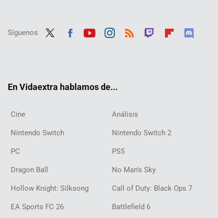
Síguenos
Twit
Fac
Yout
Inst
RSS
Twit
Flip
Disc
ter
ebo
ube
agra
ch
boar
ord
ok
m
d
En Vidaextra hablamos de...
Cine
Análisis
Nintendo Switch
Nintendo Switch 2
PC
PS5
Dragon Ball
No Man's Sky
Hollow Knight: Silksong
Call of Duty: Black Ops 7
EA Sports FC 26
Battlefield 6