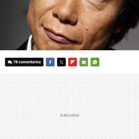
78 comentarios
FACEBOOK
TWITTER
FLIPBOARD
E-
WHATSAPP
MAIL