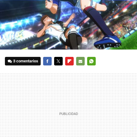
3 comentarios
FACEBOOK
TWITTER
FLIPBOARD
E-
WHATSAPP
MAIL