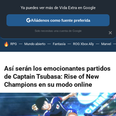
Ya puedes ver más de Vida Extra en Google
ANÁLISIS
GUÍAS Y TRUCOS
PC
SONY
NINTENDO
Añádenos como fuente preferida
Solo necesitas una cuenta de Google
×
HOY SE HABLA DE
RPG
Mundo abierto
Fantasía
ROG Xbox Ally
Marvel
Así serán los emocionantes partidos
de Captain Tsubasa: Rise of New
Champions en su modo online