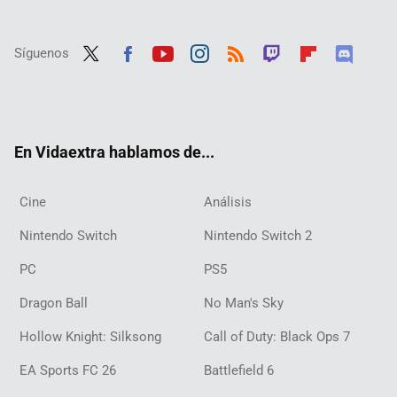
Síguenos
Twit
Fac
Yout
Inst
RSS
Twit
Flip
Disc
ter
ebo
ube
agra
ch
boar
ord
ok
m
d
En Vidaextra hablamos de...
Cine
Análisis
Nintendo Switch
Nintendo Switch 2
PC
PS5
Dragon Ball
No Man's Sky
Hollow Knight: Silksong
Call of Duty: Black Ops 7
EA Sports FC 26
Battlefield 6