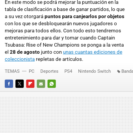
En este modo se podrá mejorar la puntuación en la
tabla de clasificación a base de ganar partidos, lo que
a su vez otorgará
puntos para canjearlos por objetos
con los que se desbloquearán nuevos jugadores o
mejoras para todos ellos. Con todo esto tendremos
entretenimiento para dar y tomar cuando Captain
Tsubasa: Rise of New Champions se ponga a la venta
el
28 de agosto
junto con
unas cuantas ediciones de
coleccionista
repletas de artículos.
TEMAS
PC
Deportes
PS4
Nintendo Switch
Band
FACEBOOK
TWITTER
FLIPBOARD
E-
WHATSAPP
MAIL