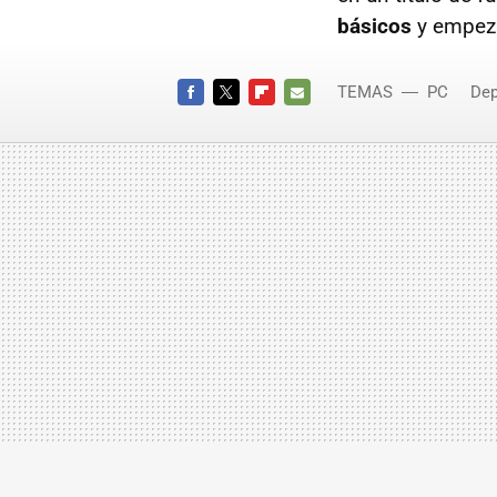
básicos
y empeza
TEMAS
PC
Dep
New Cha
FACEBOOK
TWITTER
FLIPBOARD
E-
MAIL