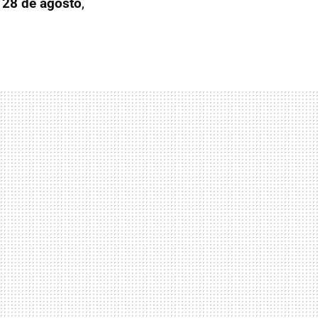
o
28 de agosto
,