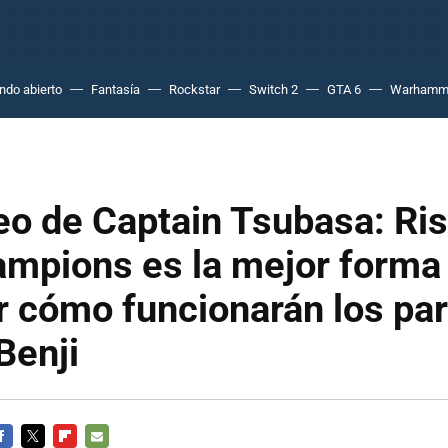
do abierto
Fantasía
Rockstar
Switch 2
GTA 6
Warhamm
eo de Captain Tsubasa: Ris
mpions es la mejor forma
 cómo funcionarán los par
Benji