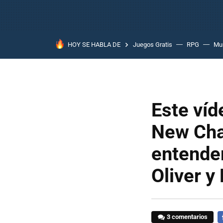
HOY SE HABLA DE
Juegos Gratis
RPG
Mun
Este víd
New Cha
entender
Oliver y 
3 comentarios