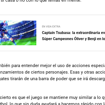
 si casa o no con lo que tenías en mente.
EN VIDA EXTRA
Captain Tsubasa: la extraordinaria ev
Súper Campeones Óliver y Benji en l
mbién para entender mejor el uso de acciones espec
lanzamientos de ciertos personajes. Esas y otras acc
gates tirarán de una barra de poder que se irá descar
 cierto es que el juego se mantiene muy similar a lo 
útbol, lo que sin duda ayudará a hacernos rápido con 