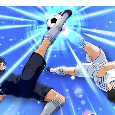
ACEBOOK
TWITTER
FLIPBOARD
E-
MAIL