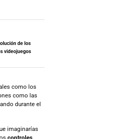
olución de los
os videojuegos
iales como los
iones como las
gando durante el
que imaginarías
los
controles