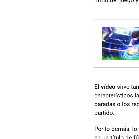
ritmo del juego y
El
vídeo
sirve ta
característicos 
paradas o los re
partido.
Por lo demás, lo
en un título de f