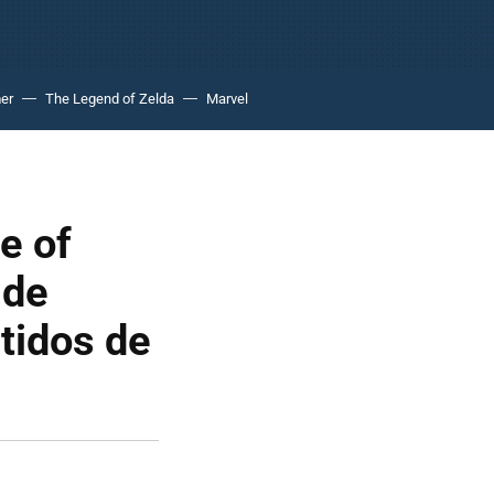
er
The Legend of Zelda
Marvel
e of
 de
tidos de