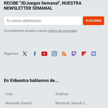
RECIBE "3DJuegos Semanal", NUESTRA
NEWSLETTER SEMANAL
SUSCRIBIR
Suscribiéndote aceptas nuestra
política de privacidad
Síguenos
Twit
Fac
Yout
Inst
RSS
Twit
Flip
Disc
ter
ebo
ube
agra
ch
boar
ord
ok
m
d
En Vidaextra hablamos de...
Cine
Análisis
Nintendo Switch
Nintendo Switch 2