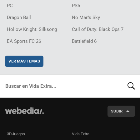
PC
PS5
Dragon Ball
No Man's Sky
Hollow Knight: Silksong
Call of Duty: Black Ops 7
EA Sports FC 26
Battlefield 6
VER MÁS TEMAS
BUSCA
SUBIR
3DJuegos
Vida Extra