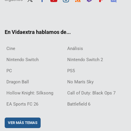
Twit
Fac
Yout
Inst
RSS
Twit
Flip
Disc
ter
ebo
ube
agra
ch
boar
ord
ok
m
d
En Vidaextra hablamos de...
Cine
Análisis
Nintendo Switch
Nintendo Switch 2
PC
PS5
Dragon Ball
No Man's Sky
Hollow Knight: Silksong
Call of Duty: Black Ops 7
EA Sports FC 26
Battlefield 6
VER MÁS TEMAS