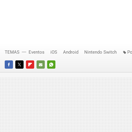
TEMAS
Eventos
iOS
Android
Nintendo Switch
P
FACEBOOK
TWITTER
FLIPBOARD
E-
WHATSAPP
MAIL