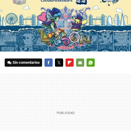
Sin comentarios
FACEBOOK
TWITTER
FLIPBOARD
E-
WHATSAPP
MAIL