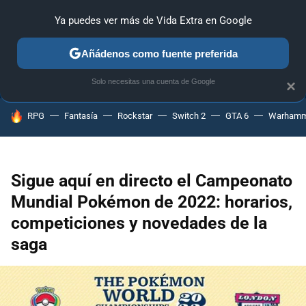
Ya puedes ver más de Vida Extra en Google
ANÁLISIS
GUÍAS Y TRUCOS
PC
SONY
NINTENDO
Añádenos como fuente preferida
Solo necesitas una cuenta de Google
×
HOY SE HABLA DE
RPG
Fantasía
Rockstar
Switch 2
GTA 6
Warhamm
Sigue aquí en directo el Campeonato
Mundial Pokémon de 2022: horarios,
competiciones y novedades de la
saga