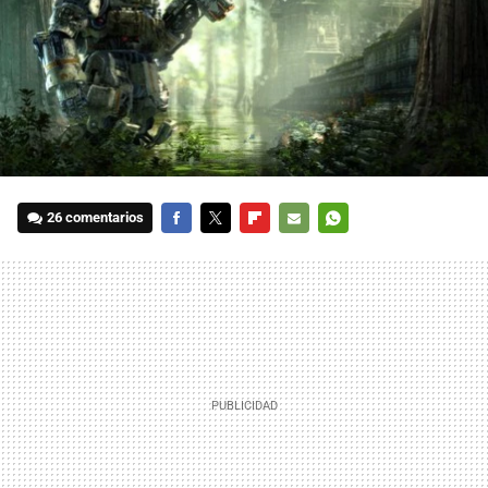
26 comentarios
FACEBOOK
TWITTER
FLIPBOARD
E-
WHATSAPP
MAIL