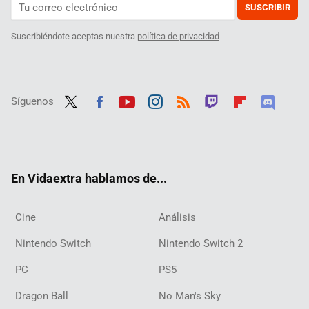
SUSCRIBIR
Suscribiéndote aceptas nuestra
política de privacidad
Síguenos
Twit
Fac
Yout
Inst
RSS
Twit
Flip
Disc
ter
ebo
ube
agra
ch
boar
ord
ok
m
d
En Vidaextra hablamos de...
Cine
Análisis
Nintendo Switch
Nintendo Switch 2
PC
PS5
Dragon Ball
No Man's Sky