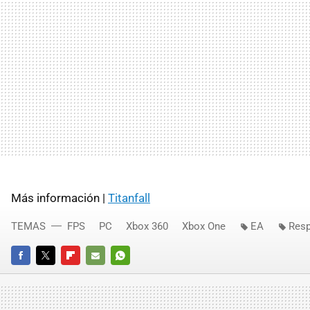
Más información |
Titanfall
TEMAS
FPS
PC
Xbox 360
Xbox One
EA
Resp
FACEBOOK
TWITTER
FLIPBOARD
E-
WHATSAPP
MAIL