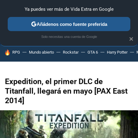
Ya puedes ver más de Vida Extra en Google
MENÚ
NUEVO
Añádenos como fuente preferida
ANÁLISIS
GUÍAS Y TRUCOS
PC
SONY
NINTENDO
Solo necesitas una cuenta de Google
×
HOY SE HABLA DE
RPG
Mundo abierto
Rockstar
GTA 6
Harry Potter
Expedition, el primer DLC de
Titanfall, llegará en mayo [PAX East
2014]