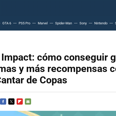
GTA 6
PS5 Pro
Marvel
Spider-Man
Sony
Nintendo
 Impact: cómo conseguir g
mas y más recompensas c
Cantar de Copas
FACEBOOK
TWITTER
FLIPBOARD
E-
MAIL