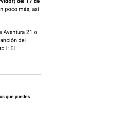
rvidor) del 17 de
un poco más, así
e Aventura 21 o
Canción del
o I: El
los que puedes