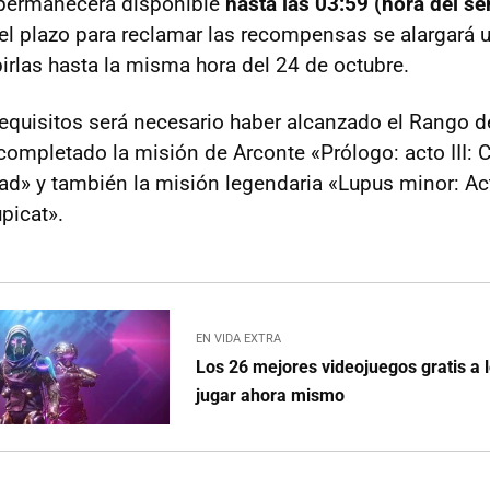
 permanecerá disponible
hasta las 03:59 (hora del se
 el plazo para reclamar las recompensas se alargará 
birlas hasta la misma hora del 24 de octubre.
requisitos será necesario haber alcanzado el Rango d
 completado la misión de Arconte «Prólogo: acto III: 
tad» y también la misión legendaria «Lupus minor: Act
picat».
EN VIDA EXTRA
Los 26 mejores videojuegos gratis a 
jugar ahora mismo