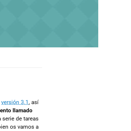
a
versión 3.1
, así
ento llamado
 serie de tareas
 bien os vamos a