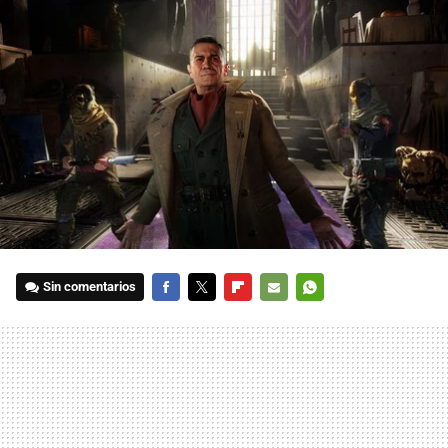
Sin comentarios
FACEBOOK
TWITTER
FLIPBOARD
E-
WHATSAPP
MAIL