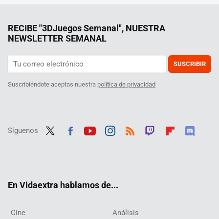
RECIBE "3DJuegos Semanal", NUESTRA
NEWSLETTER SEMANAL
SUSCRIBIR
Suscribiéndote aceptas nuestra
política de privacidad
Síguenos
Twit
Fac
Yout
Inst
RSS
Twit
Flip
Disc
ter
ebo
ube
agra
ch
boar
ord
ok
m
d
En Vidaextra hablamos de...
Cine
Análisis