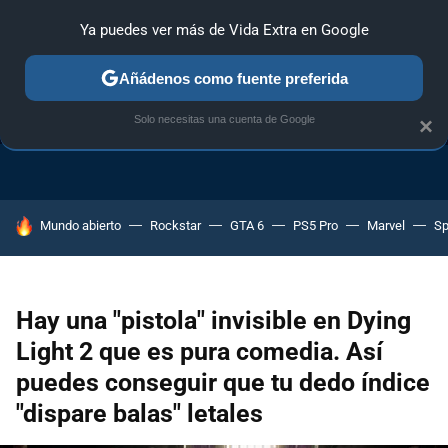
Ya puedes ver más de Vida Extra en Google
Añádenos como fuente preferida
TRUCOS PS4
TRUCOS PC
TRUCOS XBOX ONE
Solo necesitas una cuenta de Google
×
HOY SE HABLA DE
Mundo abierto
Rockstar
GTA 6
PS5 Pro
Marvel
Sp
Hay una "pistola" invisible en Dying
Light 2 que es pura comedia. Así
puedes conseguir que tu dedo índice
"dispare balas" letales