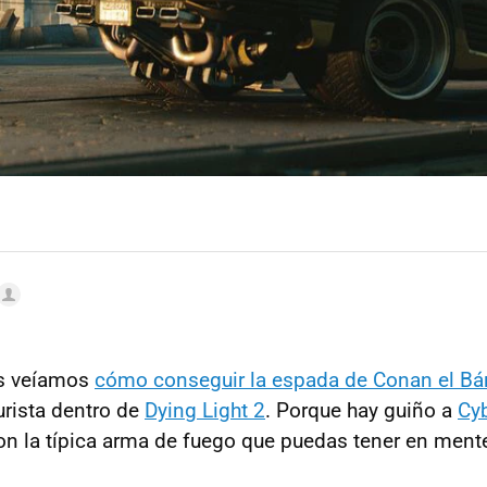
as veíamos
cómo conseguir la espada de Conan el Bá
rista dentro de
Dying Light 2
. Porque hay guiño a
Cy
n la típica arma de fuego que puedas tener en mente