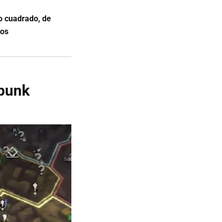
o cuadrado, de
tos
rpunk