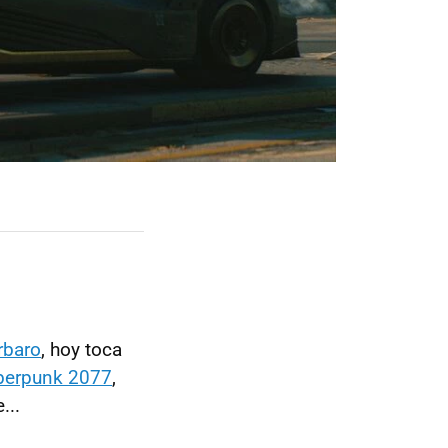
rbaro
, hoy toca
berpunk 2077
,
...