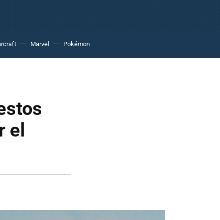
rcraft
Marvel
Pokémon
estos
r el