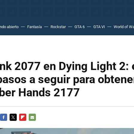
do abierto
Fantasía
Rockstar
GTA 6
GTA VI
World of Wa
k 2077 en Dying Light 2: 
pasos a seguir para obtene
ber Hands 2177
FACEBOOK
TWITTER
FLIPBOARD
E-
MAIL