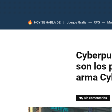
HOY SE HABLA DE
Juegos Gratis
RPG
Mun
Cyberpun
son los 
arma Cy
Sin comentarios