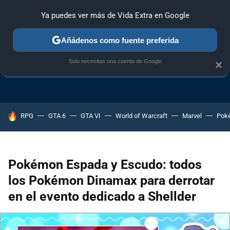
Ya puedes ver más de Vida Extra en Google
Añádenos como fuente preferida
TRUCOS PS4
TRUCOS PC
TRUCOS XBOX ONE
Solo necesitas una cuenta de Google
×
HOY SE HABLA DE
RPG
GTA 6
GTA VI
World of Warcraft
Marvel
Pok
Pokémon Espada y Escudo: todos
los Pokémon Dinamax para derrotar
en el evento dedicado a Shellder