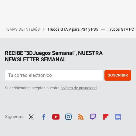
TEMAS DE INTERÉS
Trucos GTA V para PS4 y PS5
Trucos GTA PC
RECIBE "3DJuegos Semanal", NUESTRA
NEWSLETTER SEMANAL
SUSCRIBIR
Suscribiéndote aceptas nuestra
política de privacidad
Síguenos
Twit
Fac
Yout
Inst
RSS
Twit
Flip
Disc
ter
ebo
ube
agra
ch
boar
ord