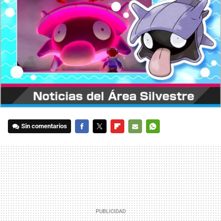
Sin comentarios
FACEBOOK
TWITTER
FLIPBOARD
E-
WHATSAPP
MAIL