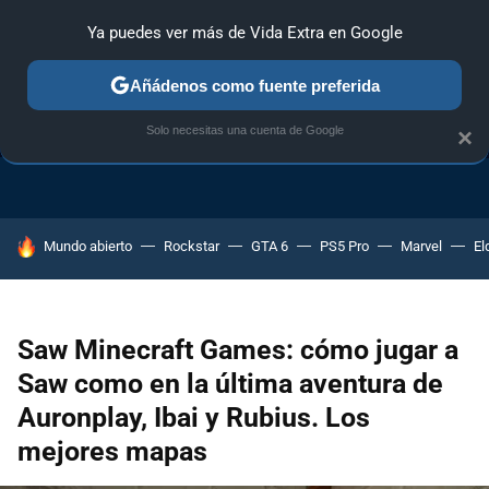
Ya puedes ver más de Vida Extra en Google
Añádenos como fuente preferida
TRUCOS PS4
TRUCOS PC
TRUCOS XBOX ONE
Solo necesitas una cuenta de Google
×
HOY SE HABLA DE
Mundo abierto
Rockstar
GTA 6
PS5 Pro
Marvel
El
Saw Minecraft Games: cómo jugar a
Saw como en la última aventura de
Auronplay, Ibai y Rubius. Los
mejores mapas