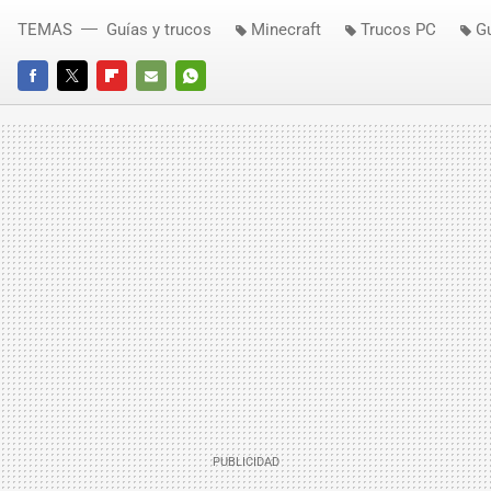
TEMAS
Guías y trucos
Minecraft
Trucos PC
Gu
FACEBOOK
TWITTER
FLIPBOARD
E-
WHATSAPP
MAIL