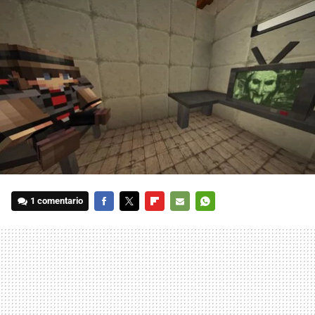
1 comentario
FACEBOOK
TWITTER
FLIPBOARD
E-
WHATSAPP
MAIL