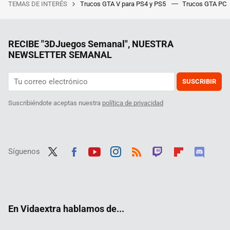
TEMAS DE INTERÉS
Trucos GTA V para PS4 y PS5
Trucos GTA PC
RECIBE "3DJuegos Semanal", NUESTRA
NEWSLETTER SEMANAL
SUSCRIBIR
Suscribiéndote aceptas nuestra
política de privacidad
Síguenos
Twit
Fac
Yout
Inst
RSS
Twit
Flip
Disc
ter
ebo
ube
agra
ch
boar
ord
ok
m
d
En Vidaextra hablamos de...