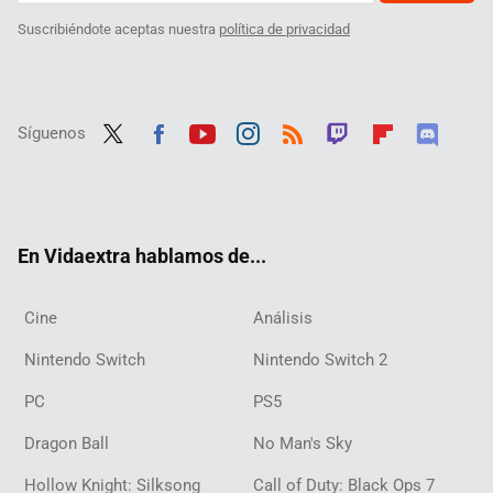
Suscribiéndote aceptas nuestra
política de privacidad
Síguenos
Twit
Fac
Yout
Inst
RSS
Twit
Flip
Disc
ter
ebo
ube
agra
ch
boar
ord
ok
m
d
En Vidaextra hablamos de...
Cine
Análisis
Nintendo Switch
Nintendo Switch 2
PC
PS5
Dragon Ball
No Man's Sky
Hollow Knight: Silksong
Call of Duty: Black Ops 7