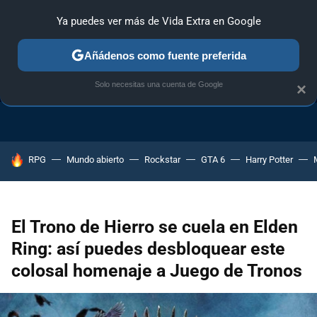
Ya puedes ver más de Vida Extra en Google
Añádenos como fuente preferida
TRUCOS PS4
TRUCOS PC
TRUCOS XBOX ONE
Solo necesitas una cuenta de Google
×
HOY SE HABLA DE
RPG
Mundo abierto
Rockstar
GTA 6
Harry Potter
El Trono de Hierro se cuela en Elden
Ring: así puedes desbloquear este
colosal homenaje a Juego de Tronos