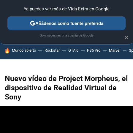
Ya puedes ver más de Vida Extra en Google
MENÚ
NUEVO
Añádenos como fuente preferida
ANÁLISIS
GUÍAS Y TRUCOS
PC
SONY
NINTENDO
Solo necesitas una cuenta de Google
×
HOY SE HABLA DE
Mundo abierto
Rockstar
GTA 6
PS5 Pro
Marvel
Sp
Nuevo vídeo de Project Morpheus, el
dispositivo de Realidad Virtual de
Sony