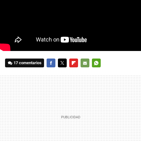
17 comentarios
FACEBOOK
TWITTER
FLIPBOARD
E-
WHATSAPP
MAIL