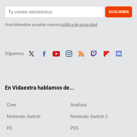
SUSCRIBIR
Suscribiéndote aceptas nuestra
política de privacidad
Síguenos
Twit
Fac
Yout
Inst
RSS
Twit
Flip
Disc
ter
ebo
ube
agra
ch
boar
ord
ok
m
d
En Vidaextra hablamos de...
Cine
Análisis
Nintendo Switch
Nintendo Switch 2
PC
PS5