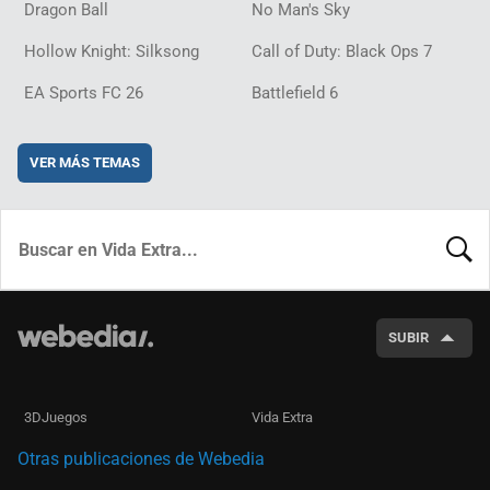
Dragon Ball
No Man's Sky
Hollow Knight: Silksong
Call of Duty: Black Ops 7
EA Sports FC 26
Battlefield 6
VER MÁS TEMAS
BUSCA
SUBIR
3DJuegos
Vida Extra
Otras publicaciones de Webedia