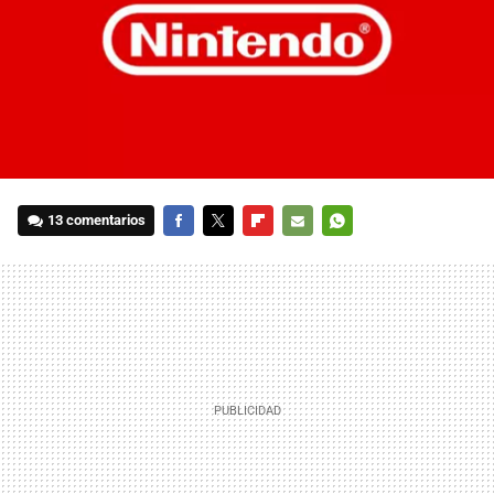
13 comentarios
FACEBOOK
TWITTER
FLIPBOARD
E-
WHATSAPP
MAIL