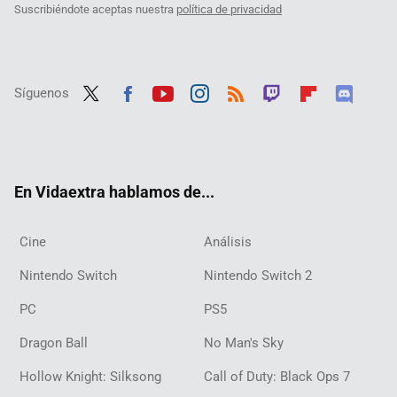
Suscribiéndote aceptas nuestra
política de privacidad
Síguenos
Twit
Fac
Yout
Inst
RSS
Twit
Flip
Disc
ter
ebo
ube
agra
ch
boar
ord
ok
m
d
En Vidaextra hablamos de...
Cine
Análisis
Nintendo Switch
Nintendo Switch 2
PC
PS5
Dragon Ball
No Man's Sky
Hollow Knight: Silksong
Call of Duty: Black Ops 7