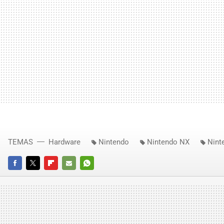
TEMAS
Hardware
Nintendo
Nintendo NX
Nint
FACEBOOK
TWITTER
FLIPBOARD
E-
WHATSAPP
MAIL