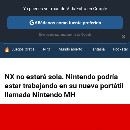
Ya puedes ver más de Vida Extra en Google
ANÁLISIS
GUÍAS Y TRUCOS
PC
SONY
NINTENDO
Añádenos como fuente preferida
Solo necesitas una cuenta de Google
×
HOY SE HABLA DE
Juegos Gratis
RPG
Mundo abierto
Fantasía
Rockstar
NX no estará sola. Nintendo podría
estar trabajando en su nueva portátil
llamada Nintendo MH