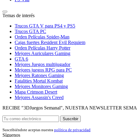
Temas de interés
Trucos GTA V para PS4 y PS5
Trucos GTA PC
Orden Películas Spider-Man
Cajas fuertes Resident Evil Requiem
Orden Películas Harry Potter
Mejores Auriculares Gaming
GTA 6
Mejores Juegos multijugador
Mejores juegos RPG para PC
Mejores Ratones Gaming
Fatalities Mortal Kombat
Mejores Monitores Gaming
Mapa Crimson Desert
Mejores Assassin's Creed
RECIBE "3DJuegos Semanal", NUESTRA NEWSLETTER SEM
Suscribir
Suscribiéndote aceptas nuestra
política de privacidad
Síguenos