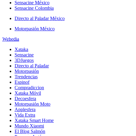
Sensacine México
Sensacine Colombia
Directo al Paladar México
Motorpasión México
Webedia
Xataka
Sensacine
3DJuegos
Directo al Paladar
Motorpasión
Trendencias
Espinof
Compradiccion
Xataka Móvil
Decoesfera
Motorpasión Moto
Applesfera
Vida Extra
Xataka Smart Home
Mundo Xiaomi
El Blog Salmón