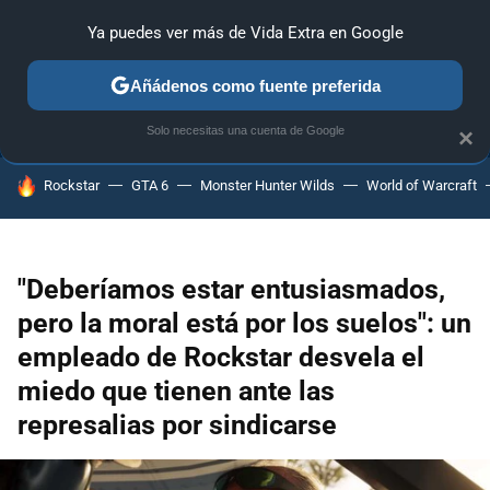
Ya puedes ver más de Vida Extra en Google
ANÁLISIS
GUÍAS Y TRUCOS
PC
SONY
NINTENDO
Añádenos como fuente preferida
Solo necesitas una cuenta de Google
×
HOY SE HABLA DE
Rockstar
GTA 6
Monster Hunter Wilds
World of Warcraft
"Deberíamos estar entusiasmados,
pero la moral está por los suelos": un
empleado de Rockstar desvela el
miedo que tienen ante las
represalias por sindicarse