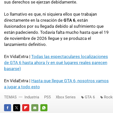
sus derechos se ejerzan debidamente.
Lo llamativo es que, ni siquiera ellos que trabajan
directamente en la creación de
GTA 6
, están
ilusionados por su llegada debido al sufrimiento que
están padeciendo. Todavía falta mucho hasta que el 19
de noviembre de 2026 llegue y se produzca el
lanzamiento definitivo.
En VidaExtra |
Todas las espectaculares localizaciones
de GTA 6 hasta ahora (y en qué lugares reales parecen
basarse)
En VidaExtra |
Hasta que llegue GTA 6, nosotros vamos
a jugar a todo esto
TEMAS
Industria
PS5
Xbox Series
GTA 6
Rock