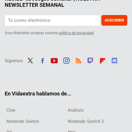
NEWSLETTER SEMANAL
SUSCRIBIR
Suscribiéndote aceptas nuestra
política de privacidad
Síguenos
Twit
Fac
Yout
Inst
RSS
Twit
Flip
Disc
ter
ebo
ube
agra
ch
boar
ord
ok
m
d
En Vidaextra hablamos de...
Cine
Análisis
Nintendo Switch
Nintendo Switch 2