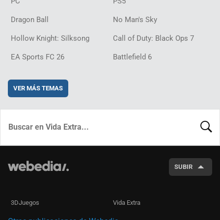
PC
PS5
Dragon Ball
No Man's Sky
Hollow Knight: Silksong
Call of Duty: Black Ops 7
EA Sports FC 26
Battlefield 6
VER MÁS TEMAS
BUSCA
SUBIR
3DJuegos
Vida Extra