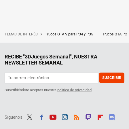
TEMAS DE INTERÉS
Trucos GTA V para PS4 y PS5
Trucos GTA PC
RECIBE "3DJuegos Semanal", NUESTRA
NEWSLETTER SEMANAL
SUSCRIBIR
Suscribiéndote aceptas nuestra
política de privacidad
Síguenos
Twit
Fac
Yout
Inst
RSS
Twit
Flip
Disc