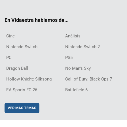
ter
ebo
ube
agra
ch
boar
ord
ok
m
d
En Vidaextra hablamos de...
Cine
Análisis
Nintendo Switch
Nintendo Switch 2
PC
PS5
Dragon Ball
No Man's Sky
Hollow Knight: Silksong
Call of Duty: Black Ops 7
EA Sports FC 26
Battlefield 6
VER MÁS TEMAS