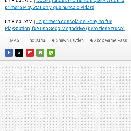
En VidaExtra |
Doce grandes momentos que viví con la
primera PlayStation y que nunca olvidaré
En VidaExtra |
La primera consola de Sony no fue
PlayStation, fue una Sega Megadrive (pero tiene truco)
TEMAS
Industria
Shawn Layden
Xbox Game Pass
FACEBOOK
TWITTER
FLIPBOARD
E-
WHATSAPP
MAIL