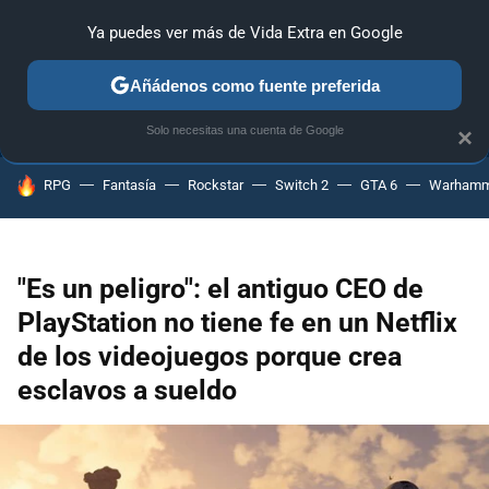
Ya puedes ver más de Vida Extra en Google
ANÁLISIS
GUÍAS Y TRUCOS
PC
SONY
NINTENDO
Añádenos como fuente preferida
Solo necesitas una cuenta de Google
×
HOY SE HABLA DE
RPG
Fantasía
Rockstar
Switch 2
GTA 6
Warhamm
"Es un peligro": el antiguo CEO de
PlayStation no tiene fe en un Netflix
de los videojuegos porque crea
esclavos a sueldo