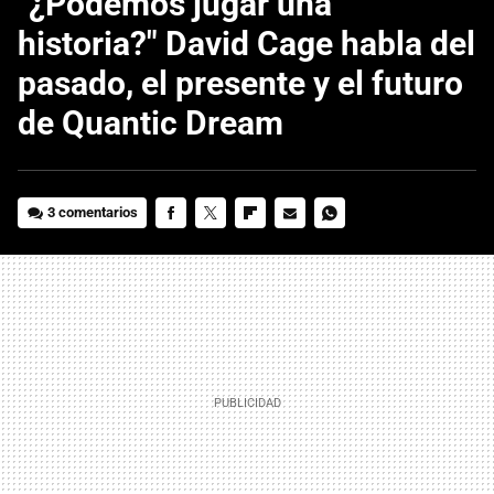
"¿Podemos jugar una
historia?" David Cage habla del
pasado, el presente y el futuro
de Quantic Dream
3 comentarios
FACEBOOK
TWITTER
FLIPBOARD
E-
WHATSAPP
MAIL