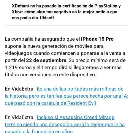
XDefiant no ha pasado la certificación de PlayStation y
Xbox: cómo algo tan negativo es la mejor noticia que
nos podía dar Ubisoft
La compañía ha asegurado que el
iPhone 15 Pro
supone la nueva generación de móviles para
videojuegos cuando comiencen a ponerse a la venta a
partir del
22 de septiembre
. Su precio mínimo será de
1.219 euros y el tiempo dirá si llegaremos a ver más
títulos con versiones en este dispositivo.
En VidaExtra |
Es una de las portadas más míticas de
la historia, pero es tan fea que parece hecha por una IA:
qué pasó con la carátula de Resident Evil
En VidaExtra |
Incluso si Assassin's Creed Mirage
termina siendo una decepción, será lo mejor que le ha
pasado a la franquicia en años