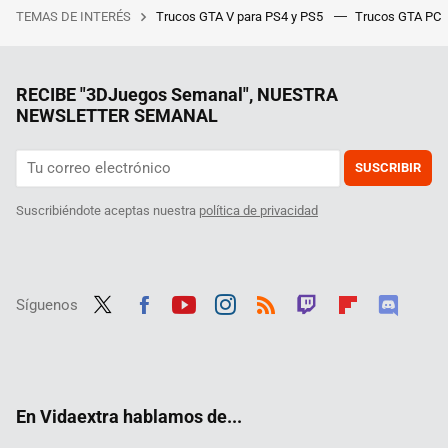
TEMAS DE INTERÉS
Trucos GTA V para PS4 y PS5
Trucos GTA PC
RECIBE "3DJuegos Semanal", NUESTRA
NEWSLETTER SEMANAL
SUSCRIBIR
Suscribiéndote aceptas nuestra
política de privacidad
Síguenos
Twit
Fac
Yout
Inst
RSS
Twit
Flip
Disc
ter
ebo
ube
agra
ch
boar
ord
ok
m
d
En Vidaextra hablamos de...