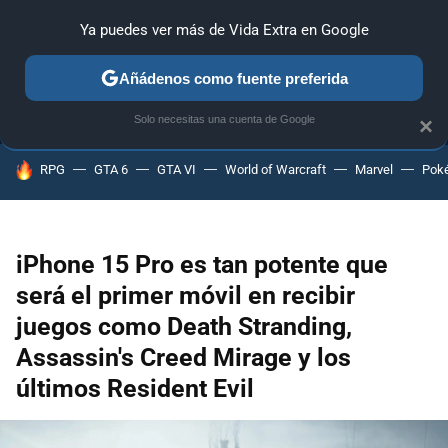
Ya puedes ver más de Vida Extra en Google
MENÚ
NUEVO
Añádenos como fuente preferida
ANÁLISIS
GUÍAS Y TRUCOS
PC
SONY
NINTENDO
Solo necesitas una cuenta de Google
×
HOY SE HABLA DE
RPG
GTA 6
GTA VI
World of Warcraft
Marvel
Pok
iPhone 15 Pro es tan potente que
será el primer móvil en recibir
juegos como Death Stranding,
Assassin's Creed Mirage y los
últimos Resident Evil