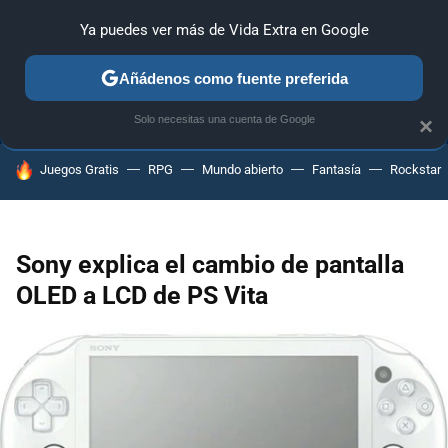
Ya puedes ver más de Vida Extra en Google
ANÁLISIS
GUÍAS Y TRUCOS
PC
SONY
NINTENDO
Añádenos como fuente preferida
Solo necesitas una cuenta de Google
×
HOY SE HABLA DE
Juegos Gratis
RPG
Mundo abierto
Fantasía
Rockstar
Sony explica el cambio de pantalla
OLED a LCD de PS Vita