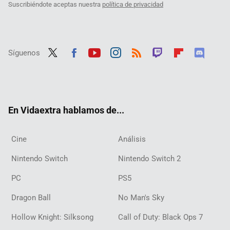
Suscribiéndote aceptas nuestra
política de privacidad
Síguenos
Twit
Fac
Yout
Inst
RSS
Twit
Flip
Disc
ter
ebo
ube
agra
ch
boar
ord
ok
m
d
En Vidaextra hablamos de...
Cine
Análisis
Nintendo Switch
Nintendo Switch 2
PC
PS5
Dragon Ball
No Man's Sky
Hollow Knight: Silksong
Call of Duty: Black Ops 7