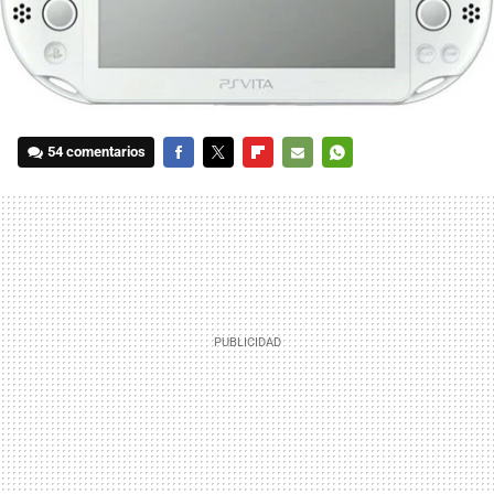
54 comentarios
FACEBOOK
TWITTER
FLIPBOARD
E-
WHATSAPP
MAIL