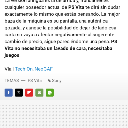
La versión antigua es la de arriba y, francamente,
cualquier poseedor actual de
PS Vita
te dirá sin dudar
exactamente lo mismo que estás pensando. La mejor
baza de la máquina es su pantalla, una auténtica
gozada, y aunque la posibilidad de dejar de lado esa
carta no vaya a afectar negativamente al sugerente
cambio de precio, sigue pareciéndome una pena.
PS
Vita no necesitaba un lavado de cara, necesitaba
juegos
.
Vía |
Tech-On
,
NeoGAF
TEMAS
PS Vita
Sony
FACEBOOK
TWITTER
FLIPBOARD
E-
WHATSAPP
MAIL