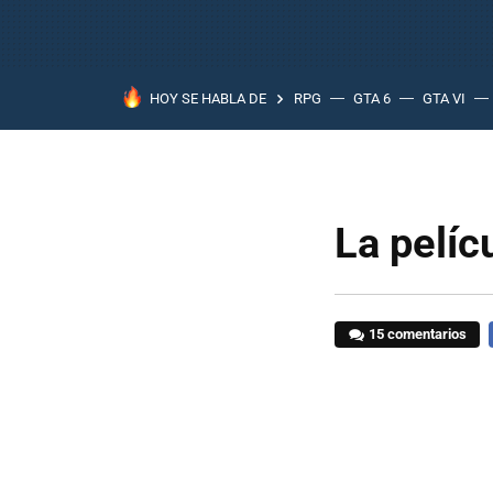
HOY SE HABLA DE
RPG
GTA 6
GTA VI
La pelíc
15 comentarios