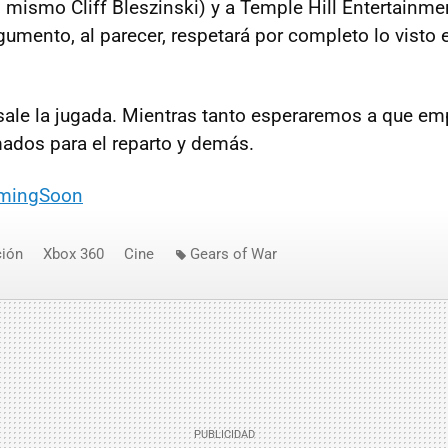
l mismo Cliff Bleszinski) y a Temple Hill Entertainm
rgumento, al parecer, respetará por completo lo visto
 sale la jugada. Mientras tanto esperaremos a que emp
ados para el reparto y demás.
mingSoon
ión
Xbox 360
Cine
Gears of War