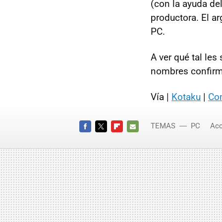
(con la ayuda de
productora. El a
PC.
A ver qué tal les
nombres confirm
Vía |
Kotaku
|
Co
TEMAS
PC
Acc
FACEBOOK
TWITTER
FLIPBOARD
E-
MAIL