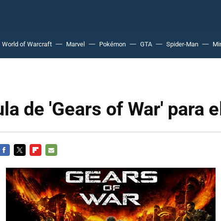
World of Warcraft
Marvel
Pokémon
GTA
Spider-Man
Mi
ula de 'Gears of War' para 
FACEBOOK
TWITTER
FLIPBOARD
E-
MAIL