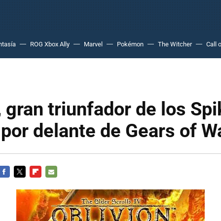
ntasía
ROG Xbox Ally
Marvel
Pokémon
The Witcher
Call 
, gran triunfador de los Sp
por delante de Gears of W
FACEBOOK
TWITTER
FLIPBOARD
E-
MAIL