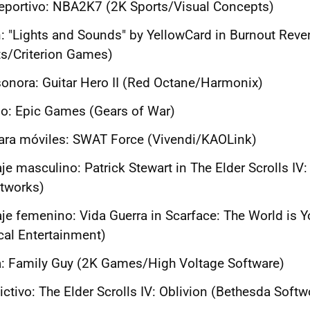
eportivo: NBA2K7 (2K Sports/Visual Concepts)
: "Lights and Sounds" by YellowCard in Burnout Re
rts/Criterion Games)
onora: Guitar Hero II (Red Octane/Harmonix)
ño: Epic Games (Gears of War)
ara móviles: SWAT Force (Vivendi/KAOLink)
e masculino: Patrick Stewart in The Elder Scrolls IV:
tworks)
je femenino: Vida Guerra in Scarface: The World is Y
cal Entertainment)
la: Family Guy (2K Games/High Voltage Software)
ctivo: The Elder Scrolls IV: Oblivion (Bethesda Softw