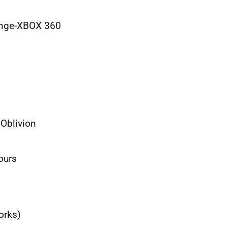
venge-XBOX 360
 Oblivion
ours
orks)