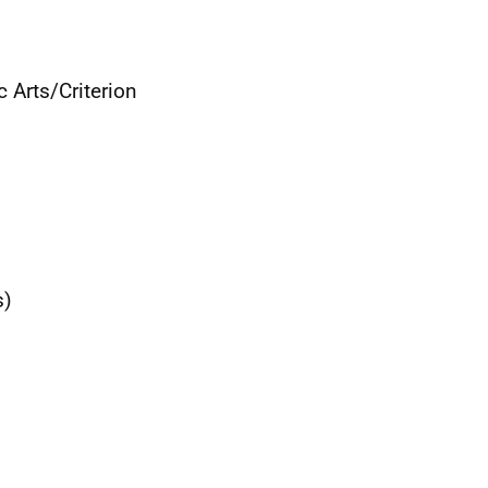
s
 Arts/Criterion
s)