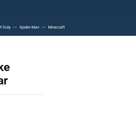
of Duty
Spider-Man
Minecraft
ike
ar