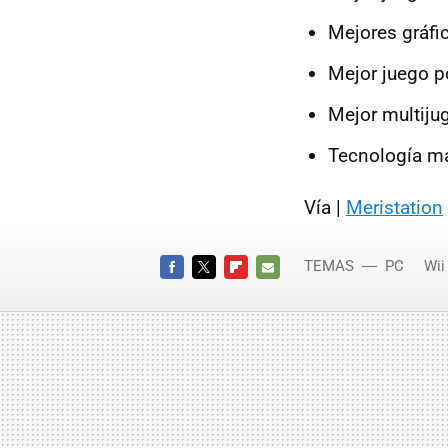
Mejores gráfi
Mejor juego p
Mejor multiju
Tecnología má
Vía |
Meristation
TEMAS
PC
Wii
FACEBOOK
TWITTER
FLIPBOARD
E-
MAIL