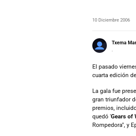
10 Diciembre 2006
Txema Mar
.
El pasado vierne
cuarta edición d
La gala fue pres
gran triunfador d
premios, incluido
quedó '
Gears of
Rompedora", y Ep