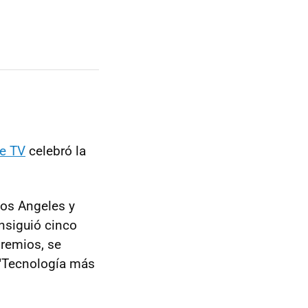
e TV
celebró la
Los Angeles y
onsiguió cinco
premios, se
e "Tecnología más