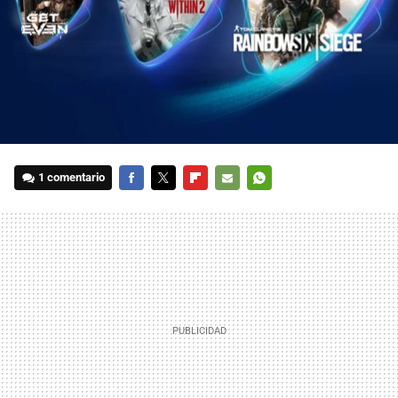
1 comentario
FACEBOOK
TWITTER
FLIPBOARD
E-
WHATSAPP
MAIL