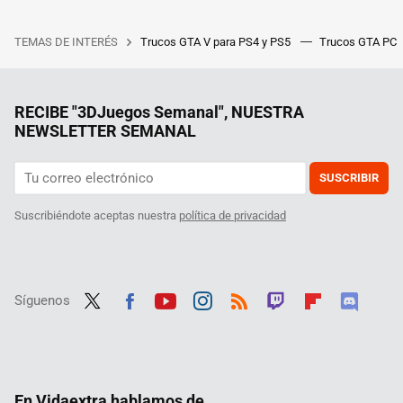
TEMAS DE INTERÉS
Trucos GTA V para PS4 y PS5
Trucos GTA PC
RECIBE "3DJuegos Semanal", NUESTRA
NEWSLETTER SEMANAL
SUSCRIBIR
Suscribiéndote aceptas nuestra
política de privacidad
Síguenos
Twit
Fac
Yout
Inst
RSS
Twit
Flip
Disc
ter
ebo
ube
agra
ch
boar
ord
ok
m
d
En Vidaextra hablamos de...