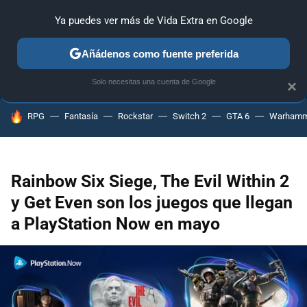
Ya puedes ver más de Vida Extra en Google
ANÁLISIS
GUÍAS Y TRUCOS
PC
SONY
NINTENDO
Añádenos como fuente preferida
Solo necesitas una cuenta de Google
×
HOY SE HABLA DE
RPG
Fantasía
Rockstar
Switch 2
GTA 6
Warhamm
Rainbow Six Siege, The Evil Within 2
y Get Even son los juegos que llegan
a PlayStation Now en mayo