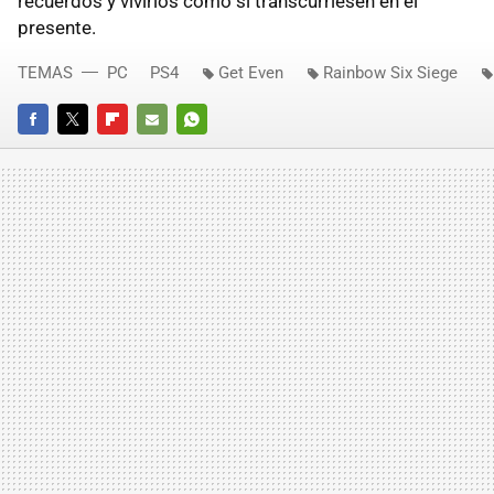
recuerdos y vivirlos como si transcurriesen en el
presente.
TEMAS
PC
PS4
Get Even
Rainbow Six Siege
FACEBOOK
TWITTER
FLIPBOARD
E-
WHATSAPP
MAIL