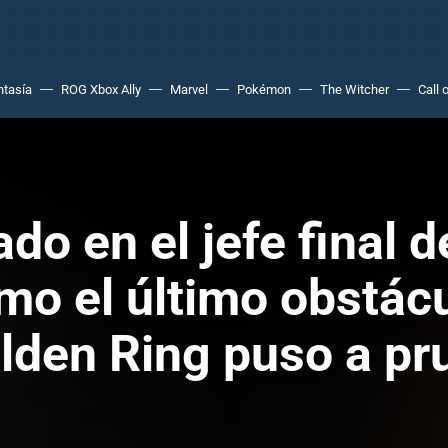
ntasía
ROG Xbox Ally
Marvel
Pokémon
The Witcher
Call 
do en el jefe final 
mo el último obstácu
lden Ring puso a pr