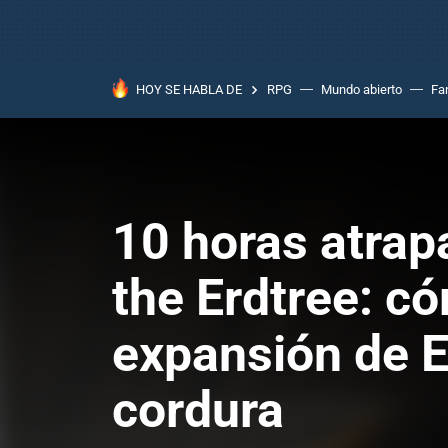
HOY SE HABLA DE
RPG
Mundo abierto
Fa
10 horas atrapa
the Erdtree: có
expansión de E
cordura