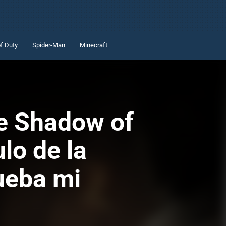
of Duty
Spider-Man
Minecraft
de Shadow of
lo de la
ueba mi