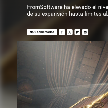
FromSoftware ha elevado el nivel 
de su expansión hasta límites 
2 comentarios
FACEBOOK
TWITTER
FLIPBOARD
E-
MAIL