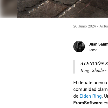
26 Junio 2024
Actua
Juan Sanm
Editor
ATENCIÓN 
Ring: Shadow o
El debate acerca 
comunidad clama 
de
Elden Ring
. U
FromSoftware
es