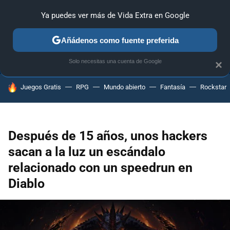
Ya puedes ver más de Vida Extra en Google
ANÁLISIS
GUÍAS Y TRUCOS
PC
SONY
NINTENDO
Añádenos como fuente preferida
Solo necesitas una cuenta de Google
×
HOY SE HABLA DE
Juegos Gratis
RPG
Mundo abierto
Fantasía
Rockstar
Después de 15 años, unos hackers
sacan a la luz un escándalo
relacionado con un speedrun en
Diablo