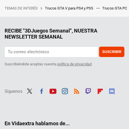
TEMAS DE INTERÉS
Trucos GTA V para PS4 y PS5
Trucos GTA PC
RECIBE "3DJuegos Semanal", NUESTRA
NEWSLETTER SEMANAL
SUSCRIBIR
Suscribiéndote aceptas nuestra
política de privacidad
Síguenos
Twit
Fac
Yout
Inst
RSS
Twit
Flip
Disc
ter
ebo
ube
agra
ch
boar
ord
ok
m
d
En Vidaextra hablamos de...