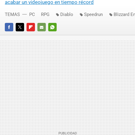
acabar un videojuego en tiempo récord
TEMAS
PC
RPG
Diablo
Speedrun
Blizzard E
FACEBOOK
TWITTER
FLIPBOARD
E-
WHATSAPP
MAIL