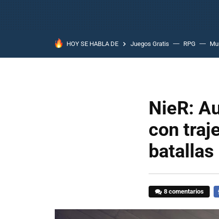
HOY SE HABLA DE
Juegos Gratis
RPG
Mun
NieR: Au
con traj
batallas
8 comentarios
F