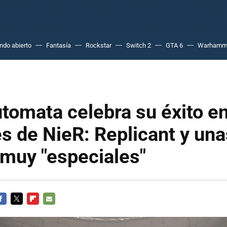
do abierto
Fantasía
Rockstar
Switch 2
GTA 6
Warhamm
tomata celebra su éxito e
es de NieR: Replicant y un
 muy "especiales"
ACEBOOK
TWITTER
FLIPBOARD
E-
MAIL