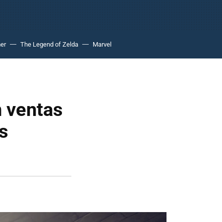
er
The Legend of Zelda
Marvel
n ventas
as