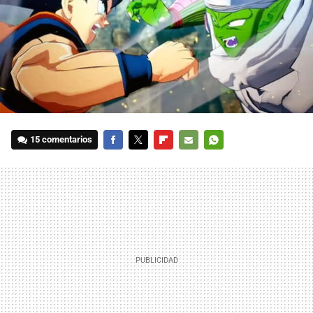
15 comentarios
FACEBOOK
TWITTER
FLIPBOARD
E-
WHATSAPP
MAIL