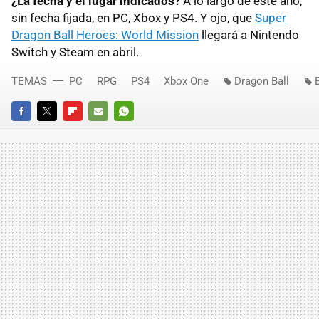
¿La fecha y el lugar indicados?
A lo largo de este año,
sin fecha fijada, en PC, Xbox y PS4. Y ojo, que
Super
Dragon Ball Heroes: World Mission
llegará a Nintendo
Switch y Steam en abril.
TEMAS
PC
RPG
PS4
Xbox One
Dragon Ball
FACEBOOK
TWITTER
FLIPBOARD
E-
WHATSAPP
MAIL