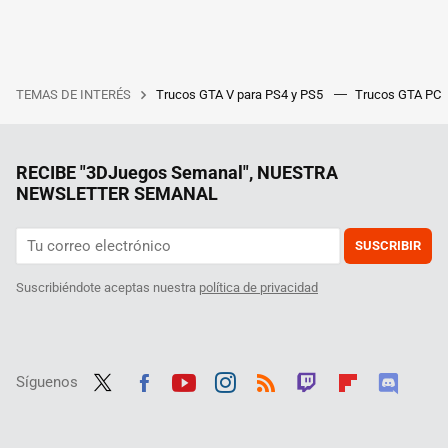
TEMAS DE INTERÉS
Trucos GTA V para PS4 y PS5
Trucos GTA PC
RECIBE "3DJuegos Semanal", NUESTRA
NEWSLETTER SEMANAL
SUSCRIBIR
Suscribiéndote aceptas nuestra
política de privacidad
Síguenos
Twit
Fac
Yout
Inst
RSS
Twit
Flip
Disc
ter
ebo
ube
agra
ch
boar
ord