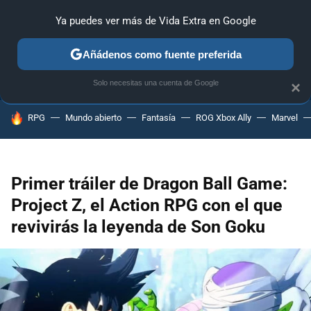
Ya puedes ver más de Vida Extra en Google
ANÁLISIS
GUÍAS Y TRUCOS
PC
SONY
NINTENDO
Añádenos como fuente preferida
Solo necesitas una cuenta de Google
×
HOY SE HABLA DE
RPG
Mundo abierto
Fantasía
ROG Xbox Ally
Marvel
Primer tráiler de Dragon Ball Game:
Project Z, el Action RPG con el que
revivirás la leyenda de Son Goku