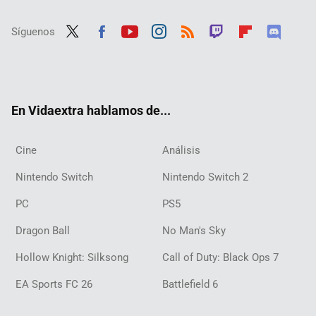
Síguenos
Twit
Fac
Yout
Inst
RSS
Twit
Flip
Disc
ter
ebo
ube
agra
ch
boar
ord
ok
m
d
En Vidaextra hablamos de...
Cine
Análisis
Nintendo Switch
Nintendo Switch 2
PC
PS5
Dragon Ball
No Man's Sky
Hollow Knight: Silksong
Call of Duty: Black Ops 7
EA Sports FC 26
Battlefield 6