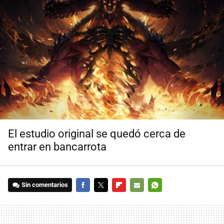
El estudio original se quedó cerca de
entrar en bancarrota
Sin comentarios
FACEBOOK
TWITTER
FLIPBOARD
E-
WHATSAPP
MAIL