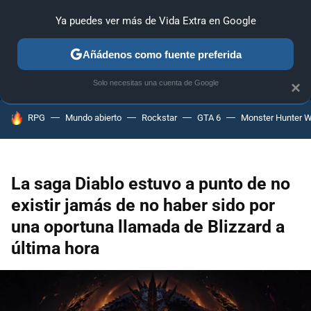
Ya puedes ver más de Vida Extra en Google
ANÁLISIS
GUÍAS Y TRUCOS
PC
SONY
NINTENDO
Añádenos como fuente preferida
Solo necesitas una cuenta de Google
×
HOY SE HABLA DE
RPG
Mundo abierto
Rockstar
GTA 6
Monster Hunter W
La saga Diablo estuvo a punto de no
existir jamás de no haber sido por
una oportuna llamada de Blizzard a
última hora