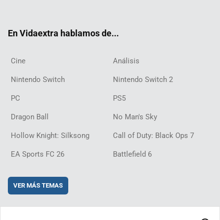
ter
ebo
ube
agra
ch
boar
ord
ok
m
d
En Vidaextra hablamos de...
Cine
Análisis
Nintendo Switch
Nintendo Switch 2
PC
PS5
Dragon Ball
No Man's Sky
Hollow Knight: Silksong
Call of Duty: Black Ops 7
EA Sports FC 26
Battlefield 6
VER MÁS TEMAS