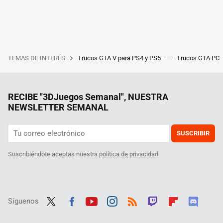
TEMAS DE INTERÉS
Trucos GTA V para PS4 y PS5
Trucos GTA PC
RECIBE "3DJuegos Semanal", NUESTRA
NEWSLETTER SEMANAL
SUSCRIBIR
Suscribiéndote aceptas nuestra
política de privacidad
Síguenos
Twit
Fac
Yout
Inst
RSS
Twit
Flip
Disc