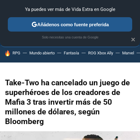
Ya puedes ver más de Vida Extra en Google
ANÁLISIS
GUÍAS Y TRUCOS
PC
SONY
NINTENDO
Añádenos como fuente preferida
Solo necesitas una cuenta de Google
×
HOY SE HABLA DE
RPG
Mundo abierto
Fantasía
ROG Xbox Ally
Marvel
Take-Two ha cancelado un juego de
superhéroes de los creadores de
Mafia 3 tras invertir más de 50
millones de dólares, según
Bloomberg