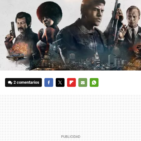
2 comentarios
FACEBOOK
TWITTER
FLIPBOARD
E-
WHATSAPP
MAIL