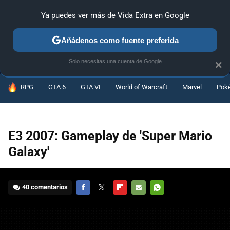
Ya puedes ver más de Vida Extra en Google
MENÚ
NUEVO
Añádenos como fuente preferida
ANÁLISIS
GUÍAS Y TRUCOS
PC
SONY
NINTENDO
Solo necesitas una cuenta de Google
×
HOY SE HABLA DE
RPG
GTA 6
GTA VI
World of Warcraft
Marvel
Pok
E3 2007: Gameplay de 'Super Mario
Galaxy'
40 comentarios
FACEBOOK
TWITTER
FLIPBOARD
E-
WHATSAPP
MAIL