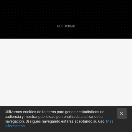
12 Julio 2007
Actualizado 12 Julio 2007, 17:56
Q256
Utilizamos cookies de terceros para generar estadísticas de
.
audiencia y mostrar publicidad personalizada analizando tu
navegación. Si sigues navegando estarás aceptando su uso.
Más
información
Sin duda,
'Super Mario Galaxy'
es un juego al que se le