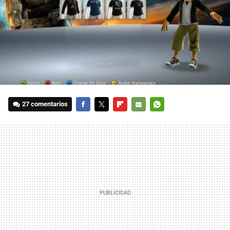
27 comentarios
FACEBOOK
TWITTER
FLIPBOARD
E-
WHATSAPP
MAIL