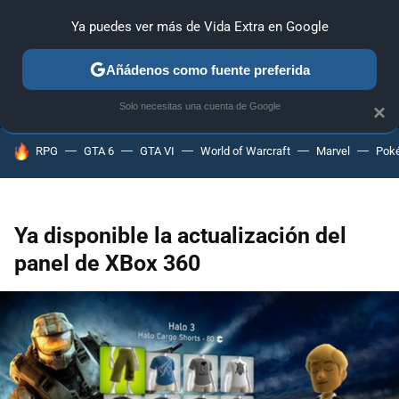
Ya puedes ver más de Vida Extra en Google
ANÁLISIS
GUÍAS Y TRUCOS
PC
SONY
NINTENDO
Añádenos como fuente preferida
Solo necesitas una cuenta de Google
×
HOY SE HABLA DE
RPG
GTA 6
GTA VI
World of Warcraft
Marvel
Pok
Ya disponible la actualización del
panel de XBox 360