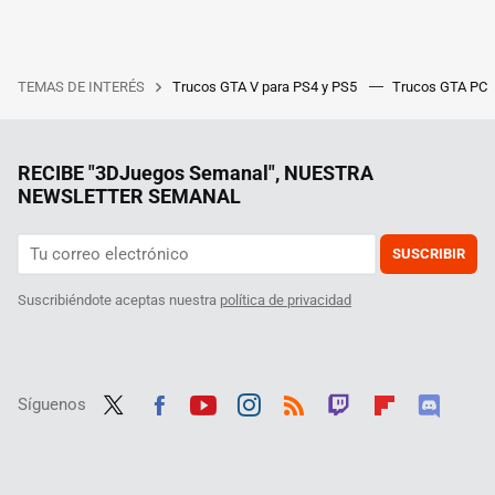
TEMAS DE INTERÉS
Trucos GTA V para PS4 y PS5
Trucos GTA PC
RECIBE "3DJuegos Semanal", NUESTRA
NEWSLETTER SEMANAL
SUSCRIBIR
Suscribiéndote aceptas nuestra
política de privacidad
Síguenos
Twit
Fac
Yout
Inst
RSS
Twit
Flip
Disc
ter
ebo
ube
agra
ch
boar
ord