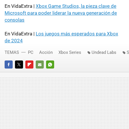
En VidaExtra |
Xbox Game Studios, la pieza clave de
Microsoft para poder liderar la nueva generación de
consolas
En VidaExtra |
Los juegos más esperados para Xbox
de 2024
TEMAS
PC
Acción
Xbox Series
Undead Labs
S
FACEBOOK
TWITTER
FLIPBOARD
E-
WHATSAPP
MAIL