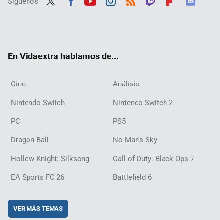
Síguenos
Twit
Fac
Yout
Inst
RSS
Twit
Flip
Disc
ter
ebo
ube
agra
ch
boar
ord
ok
m
d
En Vidaextra hablamos de...
Cine
Análisis
Nintendo Switch
Nintendo Switch 2
PC
PS5
Dragon Ball
No Man's Sky
Hollow Knight: Silksong
Call of Duty: Black Ops 7
EA Sports FC 26
Battlefield 6
VER MÁS TEMAS