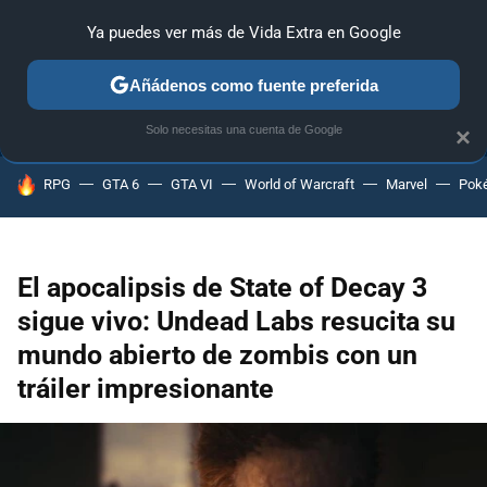
Ya puedes ver más de Vida Extra en Google
ANÁLISIS
GUÍAS Y TRUCOS
PC
SONY
NINTENDO
Añádenos como fuente preferida
Solo necesitas una cuenta de Google
×
HOY SE HABLA DE
RPG
GTA 6
GTA VI
World of Warcraft
Marvel
Pok
El apocalipsis de State of Decay 3
sigue vivo: Undead Labs resucita su
mundo abierto de zombis con un
tráiler impresionante