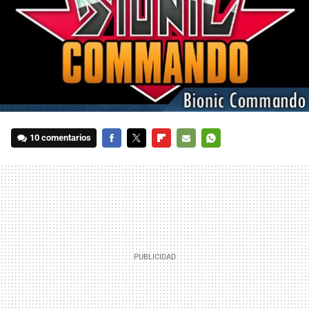
10 comentarios
FACEBOOK
TWITTER
FLIPBOARD
E-
WHATSAPP
MAIL