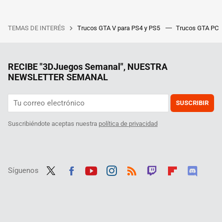
TEMAS DE INTERÉS
Trucos GTA V para PS4 y PS5
Trucos GTA PC
RECIBE "3DJuegos Semanal", NUESTRA
NEWSLETTER SEMANAL
SUSCRIBIR
Suscribiéndote aceptas nuestra
política de privacidad
Síguenos
Twit
Fac
Yout
Inst
RSS
Twit
Flip
Disc
ter
ebo
ube
agra
ch
boar
ord
ok
m
d