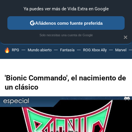
Ya puedes ver más de Vida Extra en Google
ANÁLISIS
GUÍAS Y TRUCOS
PC
SONY
NINTENDO
Añádenos como fuente preferida
Solo necesitas una cuenta de Google
×
HOY SE HABLA DE
RPG
Mundo abierto
Fantasía
ROG Xbox Ally
Marvel
'Bionic Commando', el nacimiento de
un clásico