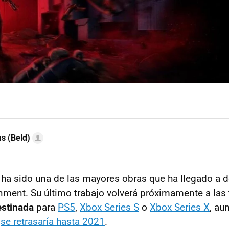
as (Beld)
ha sido una de las mayores obras que ha llegado a de
ment. Su último trabajo volverá próximamente a las
estinada
para
PS5
,
Xbox Series S
o
Xbox Series X
, a
e
se retrasaría hasta 2021
.