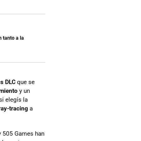
 tanto a la
os DLC
que se
miento
y un
si elegís la
ray-tracing
a
y y 505 Games han