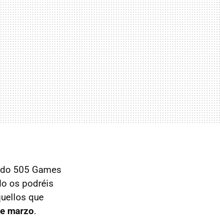
mado 505 Games
o os podréis
quellos que
de marzo
.