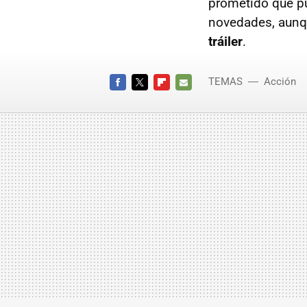
prometido que pu
novedades, aunq
tráiler
.
TEMAS
Acción
FACEBOOK
TWITTER
FLIPBOARD
E-
MAIL