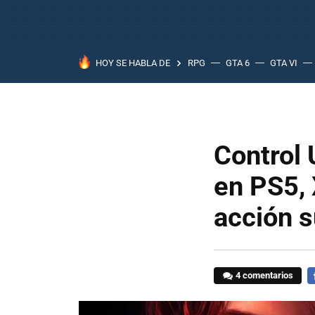
HOY SE HABLA DE
RPG
GTA 6
GTA VI
Control 
en PS5, 
acción s
4 comentarios
F