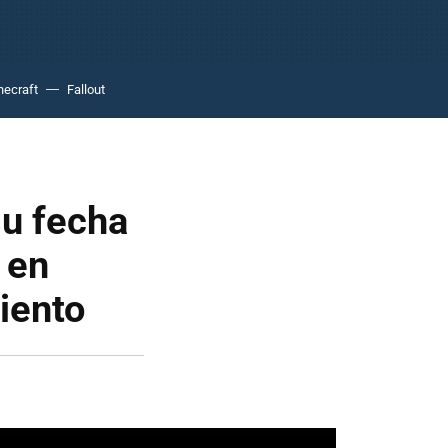
necraft
Fallout
su fecha
 en
iento