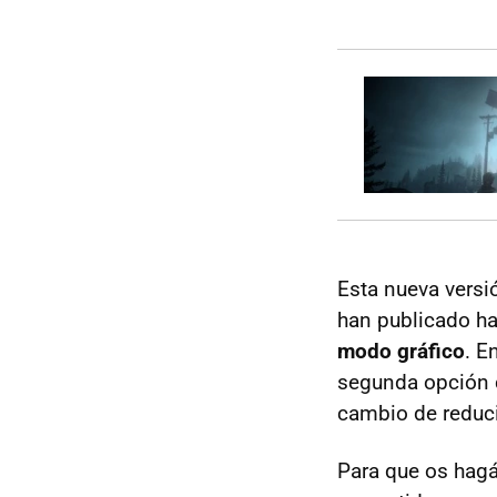
Esta nueva versi
han publicado h
modo gráfico
. E
segunda opción c
cambio de reduci
Para que os hagá