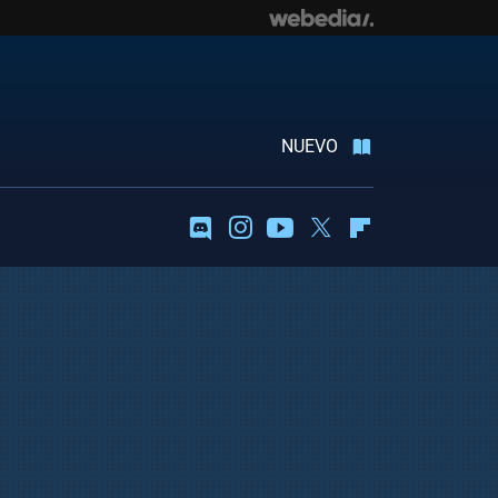
NUEVO
Discord
Instagram
Youtube
Twitter
Flipboard