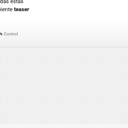
odas estas
uiente
teaser
Control