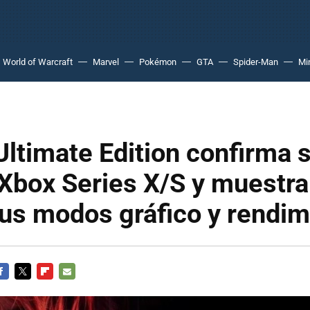
World of Warcraft
Marvel
Pokémon
GTA
Spider-Man
Mi
Ultimate Edition confirma 
Xbox Series X/S y muestra
us modos gráfico y rendim
ACEBOOK
TWITTER
FLIPBOARD
E-
MAIL