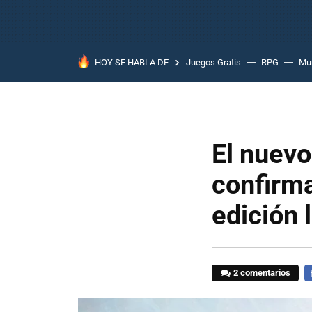
HOY SE HABLA DE
Juegos Gratis
RPG
Mun
El nuevo
confirma
edición 
2 comentarios
F