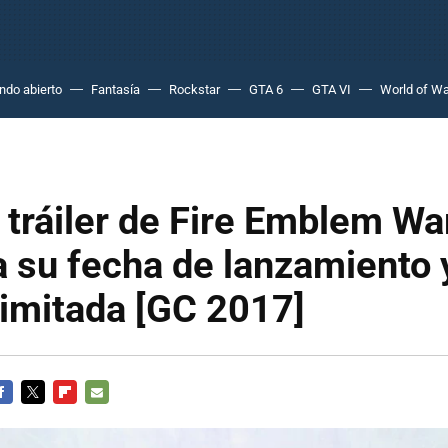
do abierto
Fantasía
Rockstar
GTA 6
GTA VI
World of Wa
 tráiler de Fire Emblem Wa
 su fecha de lanzamiento 
limitada [GC 2017]
ACEBOOK
TWITTER
FLIPBOARD
E-
MAIL