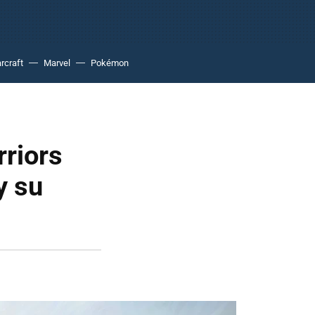
rcraft
Marvel
Pokémon
rriors
y su