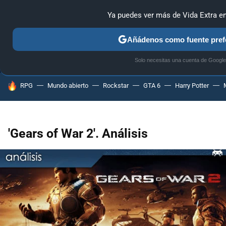
Ya puedes ver más de Vida Extra e
MENÚ
NUEVO
Añádenos como fuente pref
ANÁLISIS
GUÍAS Y TRUCOS
PC
SONY
NINTENDO
Solo necesitas una cuenta de Google
HOY SE HABLA DE
RPG
Mundo abierto
Rockstar
GTA 6
Harry Potter
'Gears of War 2'. Análisis