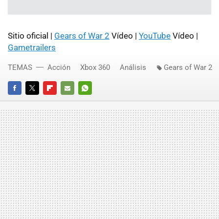
Sitio oficial |
Gears of War 2
Vídeo |
YouTube
Vídeo |
Gametrailers
TEMAS
Acción
Xbox 360
Análisis
Gears of War 2
FACEBOOK
TWITTER
FLIPBOARD
E-
WHATSAPP
MAIL