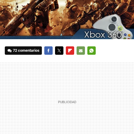
72 comentarios
FACEBOOK
TWITTER
FLIPBOARD
E-
WHATSAPP
MAIL