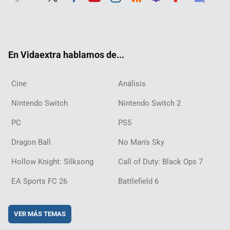
Twit
Fac
Yout
Inst
RSS
Twit
Flip
Disc
ter
ebo
ube
agra
ch
boar
ord
ok
m
d
En Vidaextra hablamos de...
Cine
Análisis
Nintendo Switch
Nintendo Switch 2
PC
PS5
Dragon Ball
No Man's Sky
Hollow Knight: Silksong
Call of Duty: Black Ops 7
EA Sports FC 26
Battlefield 6
VER MÁS TEMAS