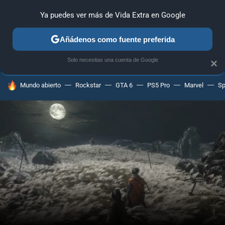
Ya puedes ver más de Vida Extra en Google
ANÁLISIS
GUÍAS Y TRUCOS
PC
SONY
NINTENDO
Añádenos como fuente preferida
Solo necesitas una cuenta de Google
×
HOY SE HABLA DE
Mundo abierto
Rockstar
GTA 6
PS5 Pro
Marvel
Sp