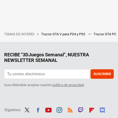
TEMAS DE INTERÉS
Trucos GTA V para PS4 y PS5
Trucos GTA PC
RECIBE "3DJuegos Semanal", NUESTRA
NEWSLETTER SEMANAL
SUSCRIBIR
Suscribiéndote aceptas nuestra
política de privacidad
Síguenos
Twit
Fac
Yout
Inst
RSS
Twit
Flip
Disc