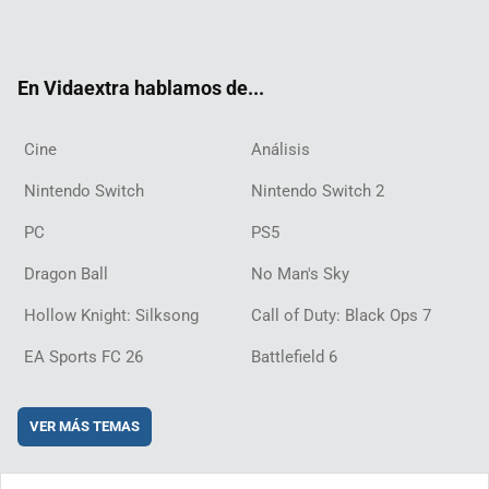
ter
ebo
ube
agra
ch
boar
ord
ok
m
d
En Vidaextra hablamos de...
Cine
Análisis
Nintendo Switch
Nintendo Switch 2
PC
PS5
Dragon Ball
No Man's Sky
Hollow Knight: Silksong
Call of Duty: Black Ops 7
EA Sports FC 26
Battlefield 6
VER MÁS TEMAS