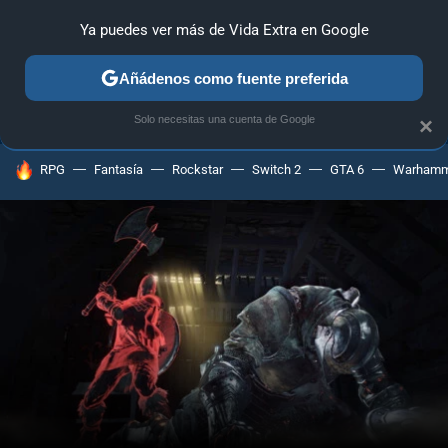
Ya puedes ver más de Vida Extra en Google
ANÁLISIS
GUÍAS Y TRUCOS
PC
SONY
NINTENDO
Añádenos como fuente preferida
Solo necesitas una cuenta de Google
×
HOY SE HABLA DE
RPG
Fantasía
Rockstar
Switch 2
GTA 6
Warhamm