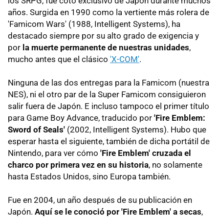
los SRPG, fue coto exclusivo de Japón durante muchos
años. Surgida en 1990 como la vertiente más rolera de
'Famicom Wars' (1988, Intelligent Systems), ha
destacado siempre por su alto grado de exigencia y
por
la muerte permanente de nuestras unidades
,
mucho antes que el clásico
'X-COM'
.
Ninguna de las dos entregas para la Famicom (nuestra
NES), ni el otro par de la Super Famicom consiguieron
salir fuera de Japón. E incluso tampoco el primer título
para Game Boy Advance, traducido por
'Fire Emblem:
Sword of Seals'
(2002, Intelligent Systems). Hubo que
esperar hasta el siguiente, también de dicha portátil de
Nintendo, para ver cómo
'Fire Emblem' cruzada el
charco por primera vez en su historia
, no solamente
hasta Estados Unidos, sino Europa también.
Fue en 2004, un año después de su publicación en
Japón.
Aquí se le conoció por 'Fire Emblem' a secas
,