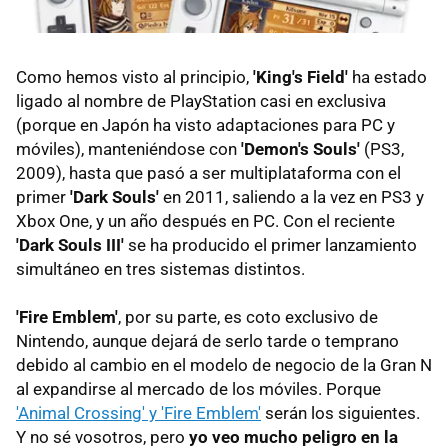
Como hemos visto al principio,
'King's Field'
ha estado
ligado al nombre de PlayStation casi en exclusiva
(porque en Japón ha visto adaptaciones para PC y
móviles), manteniéndose con
'Demon's Souls'
(PS3,
2009), hasta que pasó a ser multiplataforma con el
primer
'Dark Souls'
en 2011, saliendo a la vez en PS3 y
Xbox One, y un año después en PC. Con el reciente
'Dark Souls III'
se ha producido el primer lanzamiento
simultáneo en tres sistemas distintos.
'Fire Emblem'
, por su parte, es coto exclusivo de
Nintendo, aunque dejará de serlo tarde o temprano
debido al cambio en el modelo de negocio de la Gran N
al expandirse al mercado de los móviles. Porque
'Animal Crossing' y 'Fire Emblem'
serán los siguientes.
Y no sé vosotros, pero
yo veo mucho peligro en la