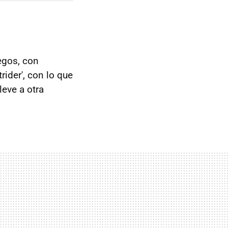
uegos, con
rider', con lo que
leve a otra