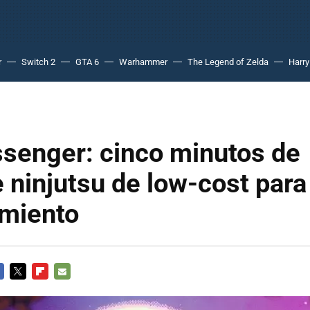
r
Switch 2
GTA 6
Warhammer
The Legend of Zelda
Harry
senger: cinco minutos de
e ninjutsu de low-cost para
amiento
CEBOOK
TWITTER
FLIPBOARD
E-
MAIL