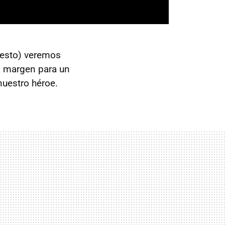
uesto) veremos
rá margen para un
nuestro héroe.