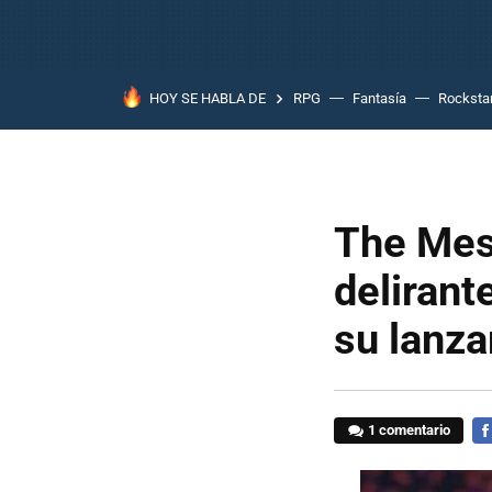
HOY SE HABLA DE
RPG
Fantasía
Rocksta
The Mes
delirant
su lanz
1 comentario
FA