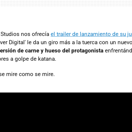
 Studios nos ofrecía
el trailer de lanzamiento de su j
lver Digital' le da un giro más a la tuerca con un nuev
versión de carne y hueso del protagonista
enfrentán
ores a golpe de katana.
se mire como se mire.