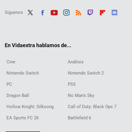
Síguenos
Twit
Fac
Yout
Inst
RSS
Twit
Flip
Disc
ter
ebo
ube
agra
ch
boar
ord
ok
m
d
En Vidaextra hablamos de...
Cine
Análisis
Nintendo Switch
Nintendo Switch 2
PC
PS5
Dragon Ball
No Man's Sky
Hollow Knight: Silksong
Call of Duty: Black Ops 7
EA Sports FC 26
Battlefield 6