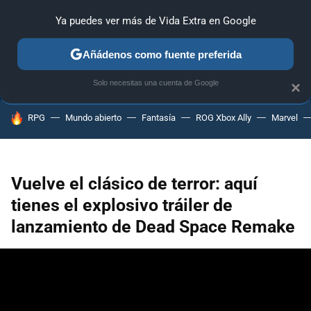
Ya puedes ver más de Vida Extra en Google
ANÁLISIS
GUÍAS Y TRUCOS
PC
SONY
NINTENDO
Añádenos como fuente preferida
Solo necesitas una cuenta de Google
×
HOY SE HABLA DE
RPG
Mundo abierto
Fantasía
ROG Xbox Ally
Marvel
Vuelve el clásico de terror: aquí
tienes el explosivo tráiler de
lanzamiento de Dead Space Remake