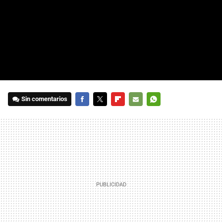
Sin comentarios
FACEBOOK
TWITTER
FLIPBOARD
E-
WHATSAPP
MAIL