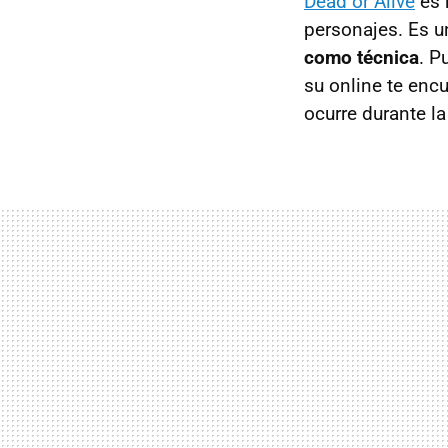
Dead or Alive
es 
personajes. Es u
como técnica
. P
su online te enc
ocurre durante l