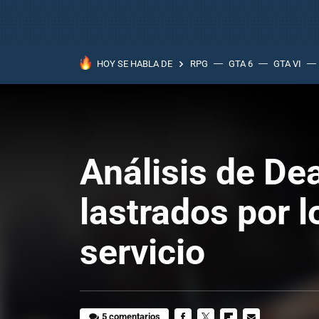
HOY SE HABLA DE
RPG
GTA 6
GTA VI
Análisis de De
lastrados por 
servicio
5 comentarios