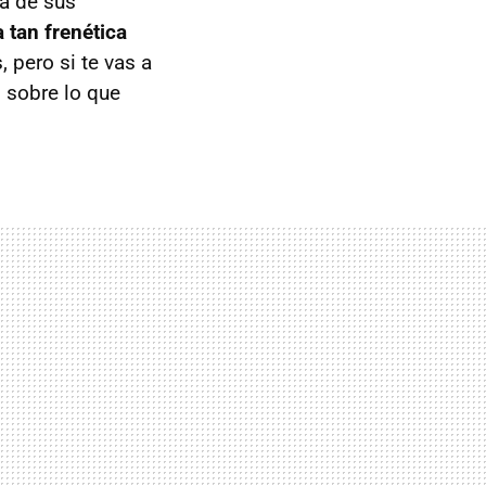
a de sus
 tan frenética
 pero si te vas a
 sobre lo que