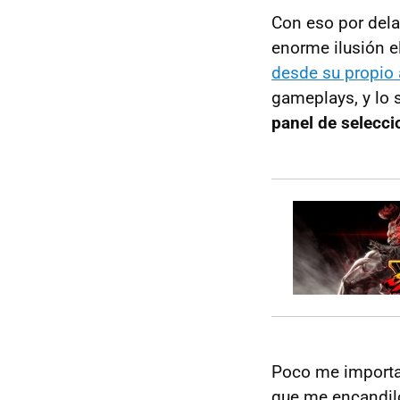
Con eso por dela
enorme ilusión e
desde su propio
gameplays, y lo
panel de selecci
Poco me importab
que me encandi