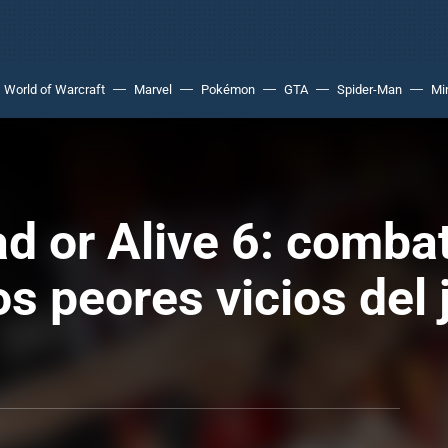
World of Warcraft
Marvel
Pokémon
GTA
Spider-Man
Mi
ad or Alive 6: comba
los peores vicios de