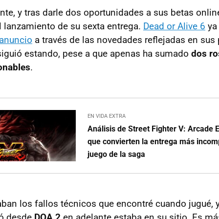
nte, y tras darle dos oportunidades a sus betas onli
l lanzamiento de su sexta entrega.
Dead or Alive 6
ya
 anuncio
a través de las novedades reflejadas en sus
 siguió estando, pese a que apenas ha sumado
dos ro
onables
.
EN VIDA EXTRA
Análisis de Street Fighter V: Arcade E
que convierten la entrega más incomp
juego de la saga
an los fallos técnicos que encontré cuando jugué, y
ló desde
DOA 2
en adelante estaba en su sitio. Es m