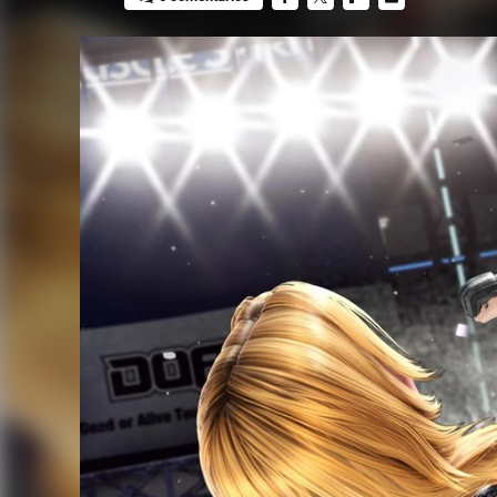
FACEBOOK
TWITTER
FLIPBOARD
E-
MAIL