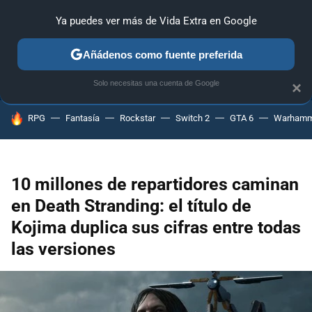
Ya puedes ver más de Vida Extra en Google
ANÁLISIS
GUÍAS Y TRUCOS
PC
SONY
NINTENDO
Añádenos como fuente preferida
Solo necesitas una cuenta de Google
×
HOY SE HABLA DE
RPG
Fantasía
Rockstar
Switch 2
GTA 6
Warhamm
10 millones de repartidores caminan
en Death Stranding: el título de
Kojima duplica sus cifras entre todas
las versiones