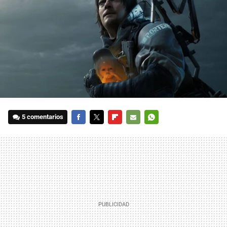
5 comentarios
FACEBOOK
TWITTER
FLIPBOARD
E-
WHATSAPP
MAIL