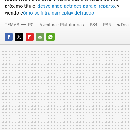
próximo título,
desvelando actrices para el reparto
, y
viendo c
ómo se filtra gameplay del juego
.
TEMAS
PC
Aventura - Plataformas
PS4
PS5
Deat
FACEBOOK
TWITTER
FLIPBOARD
E-
WHATSAPP
MAIL