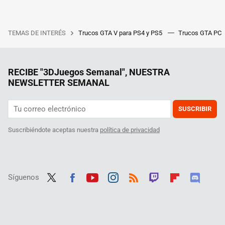
TEMAS DE INTERÉS
Trucos GTA V para PS4 y PS5
Trucos GTA PC
RECIBE "3DJuegos Semanal", NUESTRA
NEWSLETTER SEMANAL
SUSCRIBIR
Suscribiéndote aceptas nuestra
política de privacidad
Síguenos
Twit
Fac
Yout
Inst
RSS
Twit
Flip
Disc
ter
ebo
ube
agra
ch
boar
ord
ok
m
d