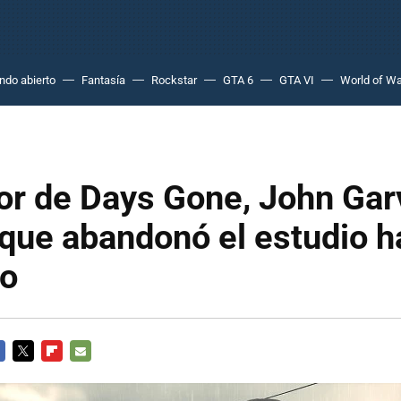
do abierto
Fantasía
Rockstar
GTA 6
GTA VI
World of Wa
tor de Days Gone, John Gar
 que abandonó el estudio 
ño
CEBOOK
TWITTER
FLIPBOARD
E-
MAIL