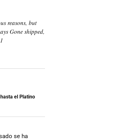
ous reasons, but
 Days Gone shipped,
(1
hasta el Platino
asado se ha