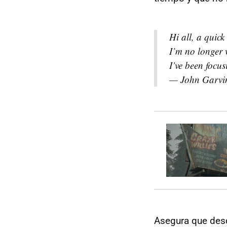
Hi all, a quic
I’m no longer 
I’ve been focus
— John Garvi
Asegura que de