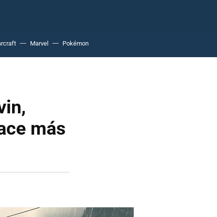
rcraft
Marvel
Pokémon
vin,
hace más