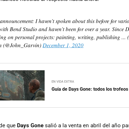
k announcement: I haven’t spoken about this before for vari
with Bend Studio and haven’t been for over a year. Since
ing on personal projects: painting, writing, publishing ... 
n (@John_Garvin)
December 1, 2020
EN VIDA EXTRA
Guía de Days Gone: todos los trofeos 
sde que
Days Gone
salió a la venta en abril del año p