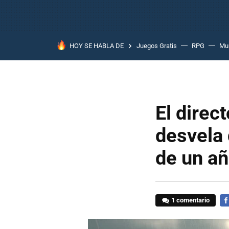
HOY SE HABLA DE
Juegos Gratis
RPG
Mun
El direc
desvela
de un a
1 comentario
FA